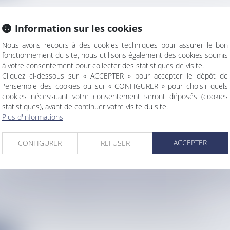
Information sur les cookies
UM EN NOUVELLE-CALÉDONIE : ÉDOUARD PHI
Nous avons recours à des cookies techniques pour assurer le bon
fonctionnement du site, nous utilisons également des cookies soumis
DE REPORTER LE SCRUTIN AU 4 OCTOBRE
à votre consentement pour collecter des statistiques de visite.
Cliquez ci-dessous sur « ACCEPTER » pour accepter le dépôt de
y / Outremers360 (archives) Le Premier ministre a transmis aux...
l'ensemble des cookies ou sur « CONFIGURER » pour choisir quels
cookies nécessitant votre consentement seront déposés (cookies
e
statistiques), avant de continuer votre visite du site.
Plus d'informations
ACCEPTER
CONFIGURER
REFUSER
 LOCALES-OUTRE-MER : EDOUARD PHILIPPE 
 DE GARANTIE DE RECETTES FISCALES DE 110
 POUR LES COMMUNES DES OUTRE-MER
e allocution, le Premier Ministre Edouard Philippe a annoncé co...