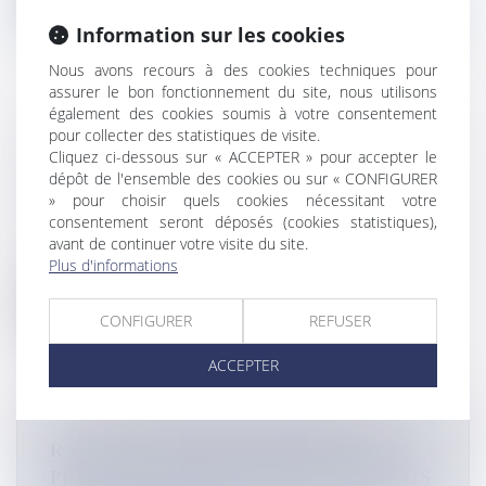
Information sur les cookies
Nous avons recours à des cookies techniques pour
assurer le bon fonctionnement du site, nous utilisons
également des cookies soumis à votre consentement
pour collecter des statistiques de visite.
CE LUNDI MATIN, LE DÉFI VA’A
Cliquez ci-dessous sur « ACCEPTER » pour accepter le
FREEDOM EST RELANCÉ EN
dépôt de l'ensemble des cookies ou sur « CONFIGURER
DIRECTION DE BORA BORA
» pour choisir quels cookies nécessitant votre
Flux Francetvinfo
consentement seront déposés (cookies statistiques),
Le défi Va’a Freedom, visant à relier Tahiti à Bora Bora
avant de continuer votre visite du site.
en pirogue pour sens...
Plus d'informations
Lire la suite
CONFIGURER
REFUSER
ACCEPTER
RALLYE CŒUR DE FRANCE 2025 :
PRIS DE MALAISE, LE MARTINIQUAIS