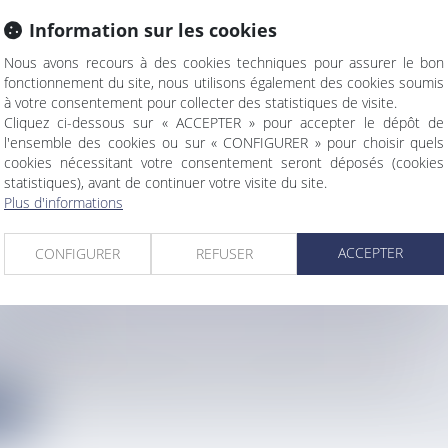
Information sur les cookies
VELLEMENT DE CONCESSIONS MINIÈRES AU M
Nous avons recours à des cookies techniques pour assurer le bon
fonctionnement du site, nous utilisons également des cookies soumis
LÉE DE LA PROVINCE NORD
à votre consentement pour collecter des statistiques de visite.
info
Cliquez ci-dessous sur « ACCEPTER » pour accepter le dépôt de
province Nord se sont réunis aujourd'hui en séance publique av...
l'ensemble des cookies ou sur « CONFIGURER » pour choisir quels
cookies nécessitant votre consentement seront déposés (cookies
e
statistiques), avant de continuer votre visite du site.
Plus d'informations
ACCEPTER
CONFIGURER
REFUSER
DE EL NIÑO "DE PLUS EN PLUS PROBABLE" MI-
RTE L'ONU
info
 météorologique mondiale a annoncé, vendredi 24 avril, que le d...
e