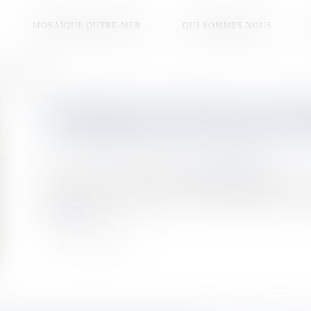
MOSAÏQUE OUTRE-MER
QUI SOMMES NOUS
de la province Nord
LE RENOUVELLEMENT DE CONCES
L'ASSEMBLÉE DE LA PROVINCE 
Publié le :
24/04/2026
Source :
la1ere.franceinfo.fr
Les élus de la province Nord se sont réunis aujourd'hui en s
dont une bonne partie consacrée au renouvellement des conce
Lire la suite