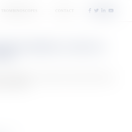
TROMBINOSCOPES
CONTACT
SIONS MINIÈRES AU MENU DE
NORD
éance publique avec pas moins de 61 points à l'ordre du jour
ssions minières.