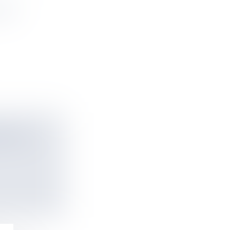
SUD
INE SA