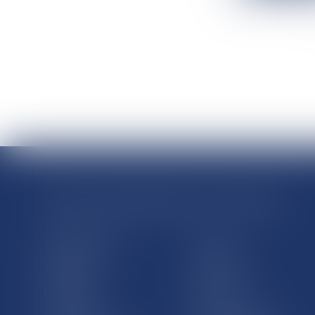
RÉGIONS & DÉPARTEMENTS D’OUTRE-MER
Trombinoscopes
Guyane
Martinique
Guadeloupe
La Réunion
Mayotte