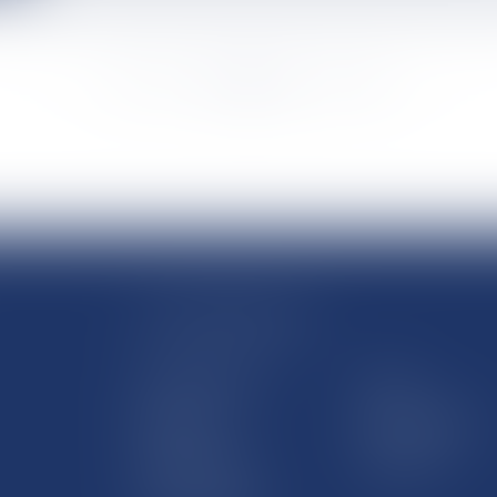
<<
<
...
878
879
880
881
882
883
884
...
>
>>
LE SITE DROM-COM
Qui sommes nous
Contact
Plan du site
Mentions légales
Pourquoi ce site
Liens utiles