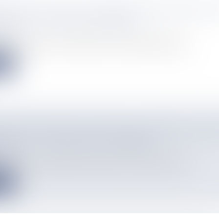
ÉDITION DU RALLYE NATIONAL DE PETITE-ILE 
DES 2 ET 3 MAI EST ANNULÉE
info
 Réunion publie, ce vendredi 24 avril, un arrêté préfectoral p...
e
E PILOTE DE RALLYE NICOLAS LEANDRO PEAUF
ION, À LA VEILLE DE LA REPRISE
info
allyes ouvre ce samedi 25 avril à Poya. Tout le week-end, les...
e