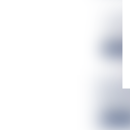
LE RENOU
L'ASSEMB
Flux Francetv
Les élus de la 
Lire la suit
UN ÉPISO
2026,ALE
Flux Francetv
L'Organisation
Lire la suit