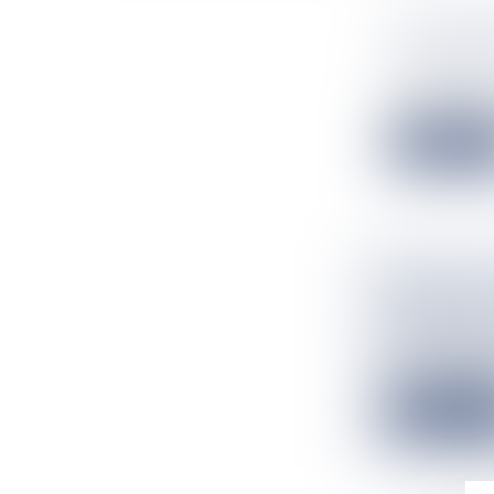
LA 3ÈME 
SAUVAGE 
Flux Francetv
Le préfet de La
Lire la suit
VIDÉO. L
PRÉPARAT
Flux Francetv
La saison des r
Lire la suit