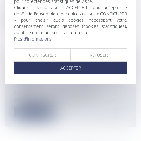
pour collecter des statistiques de visite.
©Aéroport international Roland-Garros L’aéroport de
Cliquez ci-dessous sur « ACCEPTER » pour accepter le
La Réunion Roland Garros...
dépôt de l'ensemble des cookies ou sur « CONFIGURER
» pour choisir quels cookies nécessitant votre
Lire la suite
consentement seront déposés (cookies statistiques),
avant de continuer votre visite du site.
Plus d'informations
CONFIGURER
REFUSER
UNE ÉCOLE SPÉCIALISÉE DANS
ACCEPTER
L’HÔTELLERIE ET LE TOURISME
S’INSTALLE EN MARTINIQUE
Actualités
©Karibea Dans le cadre du renforcement du
positionnement des salariés au cœur...
Lire la suite