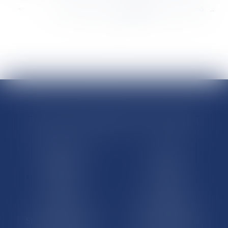
<<
<
...
8849
8850
8851
8852
8853
8854
8855
...
>
>>
RÉGIONS & DÉPARTEMENTS D’OUTRE-MER
Trombinoscopes
Guyane
Martinique
Guadeloupe
La Réunion
Mayotte
Saint-Martin
Saint-Barthélémy
St-Pierre-et-Miquelon
Nouvelle-Calédonie