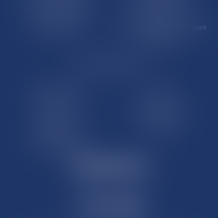
Polynésie française
Wallis-et-Futuna
Île de Clipperton
Terres australes et antarctiques
françaises
LE SITE DROM-COM
Qui sommes nous
Contact
Plan du site
Mentions légales
Pourquoi ce site
Liens utiles
Lexique juridique