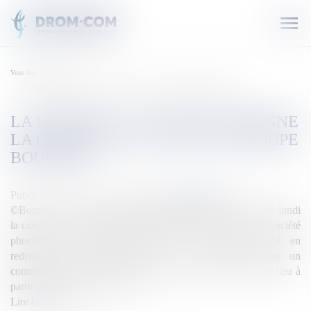
Ouvr
le
men
Vous êtes ici :
Accueil
La Réunion : La justice ordonne la cession des actifs du groupe Bourbon
LA RÉUNION : LA JUSTICE ORDONNE
LA CESSION DES ACTIFS DU GROUPE
BOURBON
Publié le :
23/12/2019
Source :
outremers360.com
©Bourbon Le tribunal de commerce de Marseille a ordonné lundi
la cession des actifs du groupe parapétrolier Bourbon à la Société
phocéenne de participations (SPP). Le groupe placé en
redressement judiciaire depuis le 7 août précise dans un
communiqué que le transfert de la propriété des actifs aura lieu à
partir du 2 janvier 2020. Le […]
Lire la suite