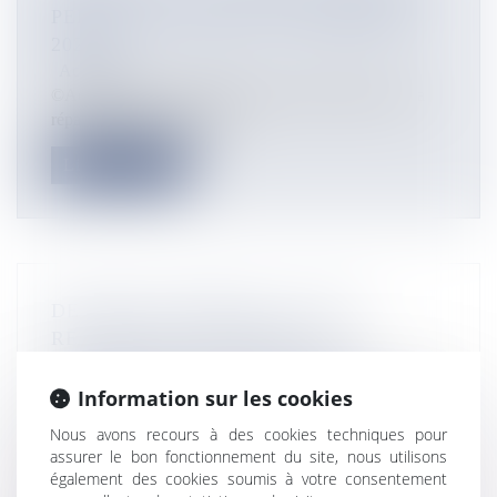
PERDRE 55 POSTES À LA RENTRÉE
2020
Actualités
©Académie de La Réunion Selon la tendance pour la
répartition des postes d’en...
Lire la suite
DESSERTE AÉRIENNE : TRAFIC
RECORD EN NOVEMBRE À
L’AÉROPORT ROLAND GARROS,
FORTE AFFLUENCE ATTENDUE DANS
Information sur les cookies
LES PROCHAINS JOURS À LA
Nous avons recours à des cookies techniques pour
RÉUNION
assurer le bon fonctionnement du site, nous utilisons
Actualités
également des cookies soumis à votre consentement