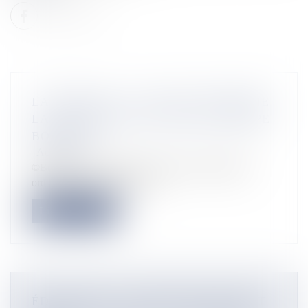
LA RÉUNION : LA JUSTICE ORDONNE
LA CESSION DES ACTIFS DU GROUPE
BOURBON
Actualités
©Bourbon Le tribunal de commerce de Marseille a
ordonné lundi la cession des...
Lire la suite
ÉDUCATION : LA RÉUNION DEVRAIT