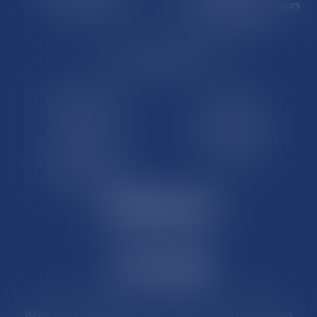
Île de Clipperton
Terres australes et antarctiques
françaises
LE SITE DROM-COM
Qui sommes nous
Contact
Plan du site
Mentions légales
Pourquoi ce site
Liens utiles
Lexique juridique
AZKO ©2019
- DROM COM - Tous droits réservés -
Mentions légales