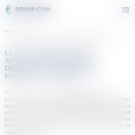
Ouvr
le
men
Vous êtes ici :
Accueil
Les salariés de France-Antilles Guadeloupe dénoncent une offre de reprise «au rabais»
LES SALARIÉS DE FRANCE-
ANTILLES GUADELOUPE
DÉNONCENT UNE OFFRE DE
REPRISE «AU RABAIS»
Publié le :
24/01/2020
Source :
outremers360.com
Les représentants du personnel de France-Antilles Guadeloupe,
dont le groupe est en redressement judiciaire depuis juin 2019, ont
évoqué jeudi «une offre au rabais» pour expliquer l’avis négatif
qu’ils ont rendu le 14 janvier dernier concernant l’offre de reprise
faite par le principal actionnaire. AJR Productions (société de
Aude Jacques-Ruetta...