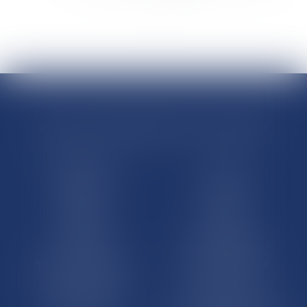
>
>>
RÉGIONS & DÉPARTEMENTS D’OUTRE-MER
Trombinoscopes
Guyane
Martinique
Guadeloupe
La Réunion
Mayotte
Saint-Martin
Saint-Barthélémy
St-Pierre-et-Miquelon
Nouvelle-Calédonie
Polynésie française
Wallis-et-Futuna