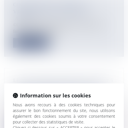
CORONAVIRUS EN CHINE : LA
VIGILANCE EN OUTRE-MER
Actualités
©CC0 / Geralt Alors que le nouveau coronavirus a
fait 26 morts sur un total d...
Lire la suite
LES SALARIÉS DE FRANCE-ANTILLES
GUADELOUPE DÉNONCENT UNE
OFFRE DE REPRISE «AU RABAIS»
Information sur les cookies
Actualités
Nous avons recours à des cookies techniques pour
Les représentants du personnel de France-Antilles
assurer le bon fonctionnement du site, nous utilisons
Guadeloupe, dont le groupe...
également des cookies soumis à votre consentement
pour collecter des statistiques de visite.
Lire la suite
Cliquez ci-dessous sur « ACCEPTER » pour accepter le