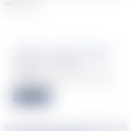
Lire la suite
POLYNÉSIE : LES ÎLES AUSTRALES
BIENTÔT RACCORDÉES À UN CÂBLE
SOUS-MARIN NUMÉRIQUE
Actualités
Atterrage du premier câble Natitua sur l’atoll de Hao en
août 2018 ©Présidenc...
Lire la suite