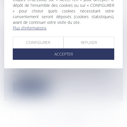
dépôt de l'ensemble des cookies ou sur « CONFIGURER
» pour choisir quels cookies nécessitant votre
consentement seront déposés (cookies statistiques),
avant de continuer votre visite du site.
Plus d'informations
ECONOMIE SOCIALE ET SOLIDAIRE:
LE GROUPE SOS AU SERVICE DE
CONFIGURER
REFUSER
L’INSERTION DE LA JEUNESSE
ACCEPTER
GUADELOUPÉENNE
Actualités
© Maxine Zennou « Le groupe SOS, leader européen
de l’économie sociale et sol...
Lire la suite
<<
<
...
8808
8809
8810
8811
8812
8813
8814
...