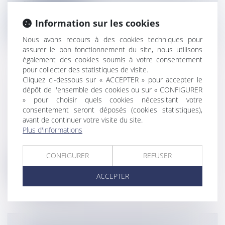
ce jeudi au Progt de...
Information sur les cookies
Lire la suite
Nous avons recours à des cookies techniques pour
assurer le bon fonctionnement du site, nous utilisons
également des cookies soumis à votre consentement
pour collecter des statistiques de visite.
Cliquez ci-dessous sur « ACCEPTER » pour accepter le
ACIA AERO LEASING CONCLUT UNE
dépôt de l'ensemble des cookies ou sur « CONFIGURER
» pour choisir quels cookies nécessitant votre
TRANSACTION AVEC EWA AIR POUR
consentement seront déposés (cookies statistiques),
DEUX ATR 72-600
avant de continuer votre visite du site.
Flux Francetvinfo
Plus d'informations
ACIA salue la conclusion d'un nouvel accord avec la
compagnie aérienne Ewa ai...
CONFIGURER
REFUSER
Lire la suite
ACCEPTER