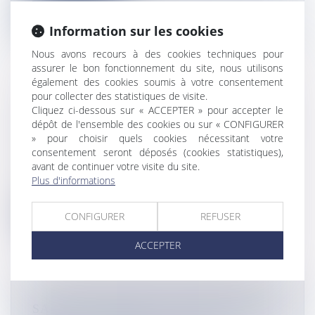
Lire la suite
Information sur les cookies
Nous avons recours à des cookies techniques pour
assurer le bon fonctionnement du site, nous utilisons
également des cookies soumis à votre consentement
pour collecter des statistiques de visite.
FILARIOSE : FUTUNA SE PRÉPARE
Cliquez ci-dessous sur « ACCEPTER » pour accepter le
POUR UNE DEUXIÈME CAMPAGNE DE
dépôt de l'ensemble des cookies ou sur « CONFIGURER
» pour choisir quels cookies nécessitant votre
TRAITEMENT DE MASSE
consentement seront déposés (cookies statistiques),
Flux Francetvinfo
avant de continuer votre visite du site.
Les autorités sanitaires de Wallis et Futuna pensaient
Plus d'informations
avoir éradiqué la Fila...
CONFIGURER
REFUSER
Lire la suite
ACCEPTER
SAMEDI EXPLOSIF AU TOURNOI ITF