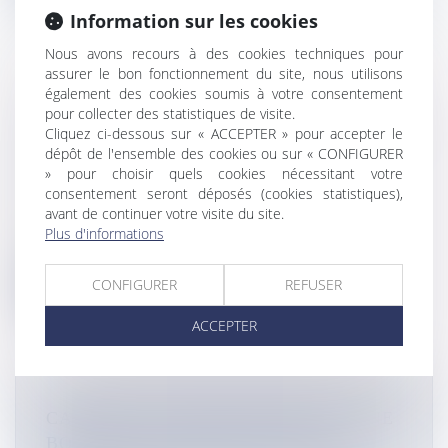
Information sur les cookies
Nous avons recours à des cookies techniques pour
assurer le bon fonctionnement du site, nous utilisons
également des cookies soumis à votre consentement
SANTÉ : UNE DÉLÉGATION DE
pour collecter des statistiques de visite.
WALLIS-ET-FUTUNA BIENTÔT À PARIS
Cliquez ci-dessous sur « ACCEPTER » pour accepter le
POUR DÉFENDRE PLUSIEURS
dépôt de l'ensemble des cookies ou sur « CONFIGURER
» pour choisir quels cookies nécessitant votre
PROJETS
consentement seront déposés (cookies statistiques),
Flux Francetvinfo
avant de continuer votre visite du site.
Réuni ce mercredi 3 juin à Futuna, le conseil
Plus d'informations
d’administration de l’Agence de...
CONFIGURER
REFUSER
Lire la suite
ACCEPTER
CANTINE SCOLAIRE GRATUITE : UNE
BOUFFÉE D'OXYGÈNE POUR LES