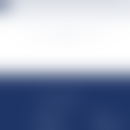
e
<<
<
...
921
922
923
924
925
926
927
...
>
>>
LE SITE DROM-COM
Qui sommes nous
Contact
Plan du site
Mentions légales