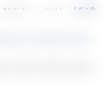
TROMBINOSCOPES
CONTACT
IGNANTS, LE CONGRÈS VOTE DES
6 avril, des mesures exceptionnelles pour revaloriser les
e départ des soignants et relancer un système fragilisé par les