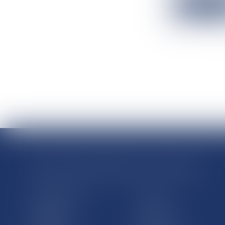
Lire la suit
RÉGIONS & DÉPARTEMENTS D’OUTRE-MER
Trombinoscopes
Guyane
Martinique
Guadeloupe