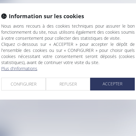
Information sur les cookies
Nous avons recours à des cookies techniques pour assurer le bon
ACE À LA FUITE DES SOIGNANTS, LE CONGRÈS 
fonctionnement du site, nous utilisons également des cookies soumis
à votre consentement pour collecter des statistiques de visite.
 D’URGENCE
Cliquez ci-dessous sur « ACCEPTER » pour accepter le dépôt de
info
l'ensemble des cookies ou sur « CONFIGURER » pour choisir quels
la Nouvelle-Calédonie a adopté, ce jeudi 16 avril, des mesures...
cookies nécessitant votre consentement seront déposés (cookies
statistiques), avant de continuer votre visite du site.
e
Plus d'informations
ACCEPTER
CONFIGURER
REFUSER
O’O 2026 : LES ÉLÈVES DE LA 5E À LA 2NDE E
IL
info
 calcul mental « Tata’u Upo’o 2026 » rassemble des milliers d’é...