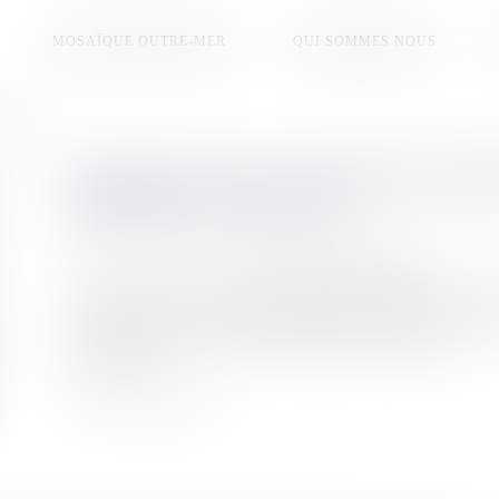
MOSAÏQUE OUTRE-MER
QUI SOMMES NOUS
urgence
SANTÉ. FACE À LA FUITE DES SO
MESURES D’URGENCE
Publié le :
16/04/2026
Source :
la1ere.franceinfo.fr
Le Congrès de la Nouvelle-Calédonie a adopté, ce jeudi 1
professionnels de santé du secteur public. Objectif : freiner l
crises récentes, au prix d’un effort financier conséquent.
Lire la suite