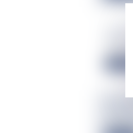
SANTÉ. F
MESURES
Flux Francetv
Le Congrès de 
Lire la suit
TATA’U UP
LE 16 AVR
Flux Francetv
Le concours de