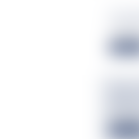
LES COLL
COULISS
Flux Francetv
Le collège de D
Lire la suit
AIRBAGS 
POURRAIT
DÉFECTU
Flux Francetv
Les blessures s
Lire la suit