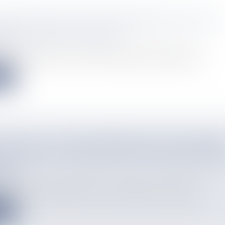
ÉGIENS DE DOUJANI EN IMMERSION DANS LES
ES DU MONDE DU CINÉMA
info
oujani accueille cette semaine le réalisateur Nahid Abdourraqu...
e
TAKATA : UN JEUNE HOMME BLESSÉ EN FÉVRI
 AVOIR ÉTÉ VICTIME D'UN DE CES ÉQUIPEMEN
EUX
info
ubies par un jeune homme lors d'un accident survenu à l'Etang-...
e