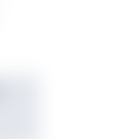
ER
TS