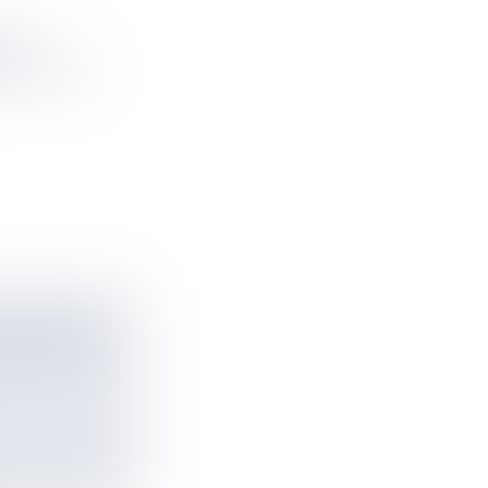
IUS
ON D’ICI
 METTENT