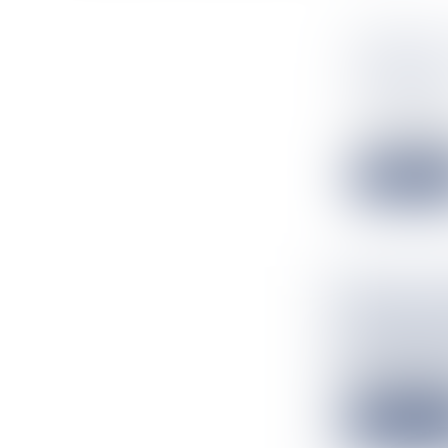
NATATION
ANNONCE 
LE 30 JUI
Flux Francetv
Ce samedi 20 ju
Lire la suit
SANTÉ : 
L’ACCENT
Flux Francetv
Pendant deux j
Lire la suit