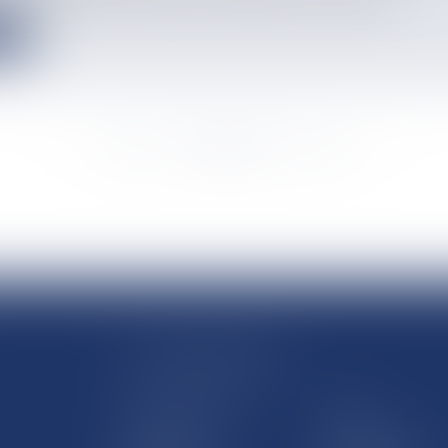
e
<<
<
...
494
495
496
497
498
499
500
...
>
>>
LE SITE DROM-COM
Qui sommes nous
Contact