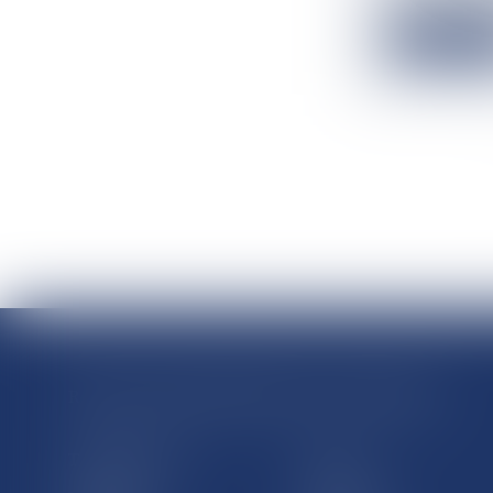
Lire la suit
RÉGIONS & DÉPARTEMENTS D’OUTRE-MER
Trombinoscopes
Guyane