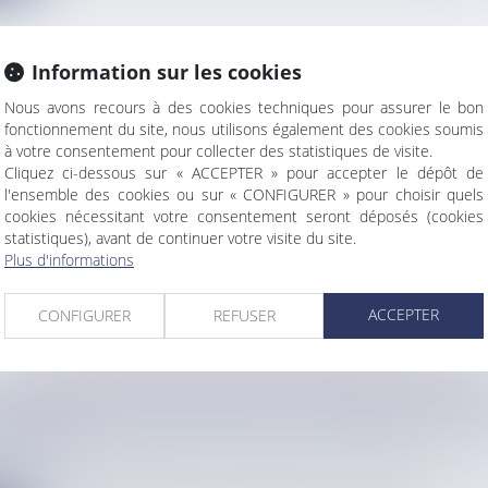
Information sur les cookies
Nous avons recours à des cookies techniques pour assurer le bon
S PROVINCIALES 2026 EN NOUVELLE-CALÉDONI
fonctionnement du site, nous utilisons également des cookies soumis
 PAUL NÉAOUTYINE À LA CONQUÊTE D'UN SIX
à votre consentement pour collecter des statistiques de visite.
Cliquez ci-dessous sur « ACCEPTER » pour accepter le dépôt de
l'ensemble des cookies ou sur « CONFIGURER » pour choisir quels
info
cookies nécessitant votre consentement seront déposés (cookies
dent indéboulonnable de la province Nord. Avec sa liste "Union...
statistiques), avant de continuer votre visite du site.
Plus d'informations
e
ACCEPTER
CONFIGURER
REFUSER
I’A FINALISE SES STATUTS ET S'APPRÊTE À DE
LITIQUE
info
o Ti’a s’apprête à franchir une nouvelle étape. Les statuts du...