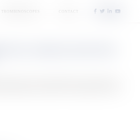
TROMBINOSCOPES
CONTACT
ENNES DE CARDIOLOGIE METTENT
éunissent au Gosier des spécialistes venus des Antilles, de la
ées médicales, mais surtout un accent particulier mis sur la