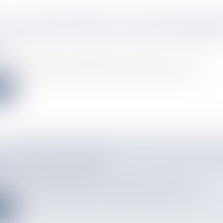
 : LE CLUB HISTORIQUE GUYANAIS MÉGAQUAR
EN INTERNE LA FIN DE SA SECTION COMPÉTITI
N
info
in, les nageurs guyanais disputaient la deuxième journée de co...
e
LES JOURNÉES CARIBÉENNES DE CARDIOLOGIE
 SUR LA PRÉVENTION
info
ours, les Journées Caribéennes de Cardiologie réunissent au Gos...
e