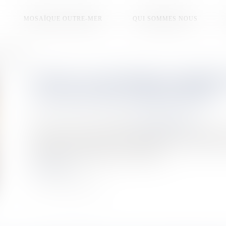
MOSAÏQUE OUTRE-MER
QUI SOMMES NOUS
 la prévention
SANTÉ : LES JOURNÉES CARIBÉ
L’ACCENT SUR LA PRÉVENTION
Publié le :
20/06/2026
Source :
la1ere.franceinfo.fr
Pendant deux jours, les Journées Caribéennes de Cardiologie r
Guyane et de l’Hexagone. Au programme : les dernières avanc
prévention des maladies cardiovasculaires.
Lire la suite