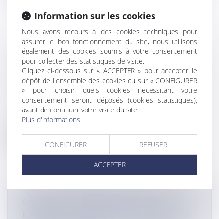
Information sur les cookies
Nous avons recours à des cookies techniques pour
assurer le bon fonctionnement du site, nous utilisons
ACCIDENT MORTEL DE MOTO À
également des cookies soumis à votre consentement
TARAVAO: UN SITE "PAS IDÉAL"
pour collecter des statistiques de visite.
Cliquez ci-dessous sur « ACCEPTER » pour accepter le
(MINISTRE) ET UN SPORT "OÙ ON
dépôt de l'ensemble des cookies ou sur « CONFIGURER
JOUE AVEC LE FEU" (FÉDÉRATION)
» pour choisir quels cookies nécessitant votre
Flux Francetvinfo
consentement seront déposés (cookies statistiques),
Cette information donnée par Polynésie Première ce
avant de continuer votre visite du site.
vendredi, met en péril le...
Plus d'informations
Lire la suite
CONFIGURER
REFUSER
ACCEPTER
SANTÉ: EN 5 POINTS, ON VOUS
EXPLIQUE POURQUOI LES PRISES EN