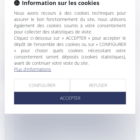
Information sur les cookies
Nous avons recours à des cookies techniques pour
assurer le bon fonctionnement du site, nous utilisons
L’AGENDA SORTIES DU 6 AU 12 MARS
également des cookies soumis à votre consentement
pour collecter des statistiques de visite.
2026 : 8 MARS, CONCERT, HUMOUR,
Cliquez ci-dessous sur « ACCEPTER » pour accepter le
BIG UP OU VIDE-GRENIERS
dépôt de l'ensemble des cookies ou sur « CONFIGURER
Flux Francetvinfo
» pour choisir quels cookies nécessitant votre
Plusieurs événements marquent en Calédonie la Journée
consentement seront déposés (cookies statistiques),
internationale des droi...
avant de continuer votre visite du site.
Plus d'informations
Lire la suite
CONFIGURER
REFUSER
ACCEPTER
SDIS GUADELOUPE : UN BUDGET
INSUFFISANT ALLOUÉ PAR LE
DÉPARTEMENT, SELON LE SYNDICAT
FO