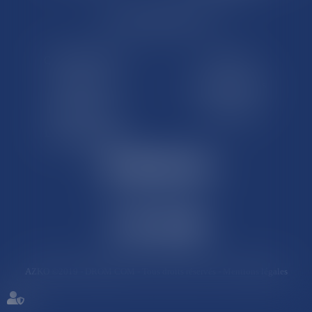
LE SITE DROM-COM
Qui sommes nous
Contact
Plan du site
Mentions légales
Pourquoi ce site
Liens utiles
Lexique juridique
AZKO ©2019
- DROM COM - Tous droits réservés -
Mentions légales