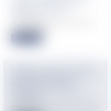
JANVIER, SA REMPLAÇANTE
ESPÉRÉE D’ICI FIN 2026
Flux Francetvinfo
Alors que la fermeture de la MNC a été actée par son
conseil d'administration...
Lire la suite
LAMPES LED DANS LES CHAMPS DE
LA RÉUNION : EXTINCTION
RÉBELLION DÉNONCE UNE
ABERRATION ÉCOLOGIQUE ET
FINANCIÈRE
Flux Francetvinfo
Des lampes LED solaires ont pullulées ces derniers mois