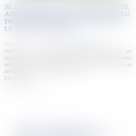
SÉ LA KAY NOU. LE CENTRE CULTUREL
ANTOINE TANGAMEN, VÉRITABLE LIEU
DE FOISONNEMENT CULTUREL DANS
LE NORD ATLANTIQUE
Publié le :
03/12/2025
Source :
la1ere.franceinfo.fr
Outre plusieurs évènements annuels qui s'y déroulent, des
expositions, le centre accueille aussi chaque semaine différentes
activités. Parmi elle, la Vannerie. Nous avons suivi pour vous un
atelier de confection de poupées en osier.
Lire la suite
L’ACTUELLE MAISON DE LA
NOUVELLE-CALÉDONIE FERMÉE EN