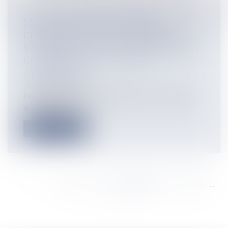
SÉ LA KAY NOU. LE CENTRE
CULTUREL ANTOINE TANGAMEN,
VÉRITABLE LIEU DE FOISONNEMENT
CULTUREL DANS LE NORD
ATLANTIQUE
Flux Francetvinfo
Outre plusieurs évènements annuels qui s'y déroulent,
des expositions, le ce...
Lire la suite
<<
<
...
2282
2283
2284
2285
2286
2287
2288
...
>
>>