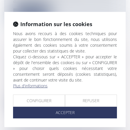
dans les champs de La...
Lire la suite
Information sur les cookies
Nous avons recours à des cookies techniques pour
assurer le bon fonctionnement du site, nous utilisons
également des cookies soumis à votre consentement
pour collecter des statistiques de visite.
DEUX CENTRES DE SANTÉ OUVERTS
Cliquez ci-dessous sur « ACCEPTER » pour accepter le
À HAMJAGO ET TSOUNDZOU 1, ET UN
dépôt de l'ensemble des cookies ou sur « CONFIGURER
MÉDICOBUS DÉPLOYÉ POUR LES
» pour choisir quels cookies nécessitant votre
ZONES ISOLÉES
consentement seront déposés (cookies statistiques),
avant de continuer votre visite du site.
Flux Francetvinfo
Plus d'informations
Pour répondre durablement aux besoins de santé des
mahorais, la Protection Ci...
CONFIGURER
REFUSER
Lire la suite
ACCEPTER