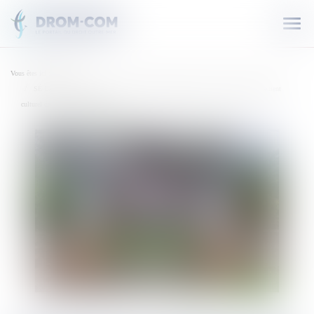
Ouvr
le
men
Vous êtes ici :
Accueil
SÉ LA KAY NOU. Le centre culturel Antoine Tangamen, véritable lieu de foisonnement
culturel dans le Nord Atlantique