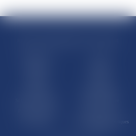
RÉGIONS & DÉPARTEMENTS D’OUTRE-MER
Trombinoscopes
Guyane
Martinique
Guadeloupe
La Réunion
Mayotte
Saint-Martin
Saint-Barthélémy
St-Pierre-et-Miquelon
Nouvelle-Calédonie
Polynésie française
Wallis-et-Futuna
Île de Clipperton
Terres australes et antarctiques
françaises