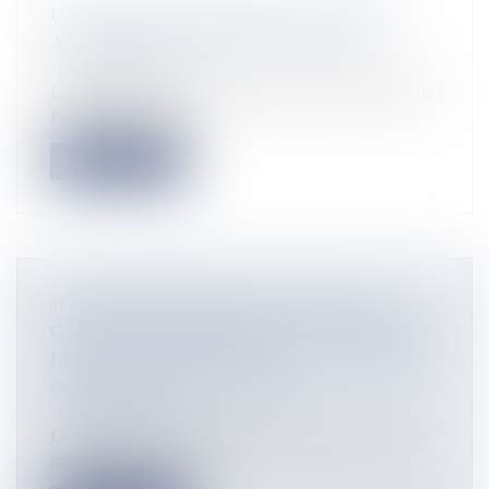
UN NOUVEAU SOUFFLE POUR LES
ANCIENNES RIZIÈRES DE MANA
Flux Francetvinfo
Longtemps laissée en friche, l’ancienne zone rizicole de
Pointe-Isère, Savane...
Lire la suite
JOURNÉE MONDIALE CONTRE LE
CANCER EN MARTINIQUE : "ON S'EST
LOURDEMENT ÉQUIPÉ" D’APRÈS LES
SPÉCIALISTES LOCAUX
Flux Francetvinfo
Le 4 février est reconnu comme chaque année, journée
mondiale contre le cance...