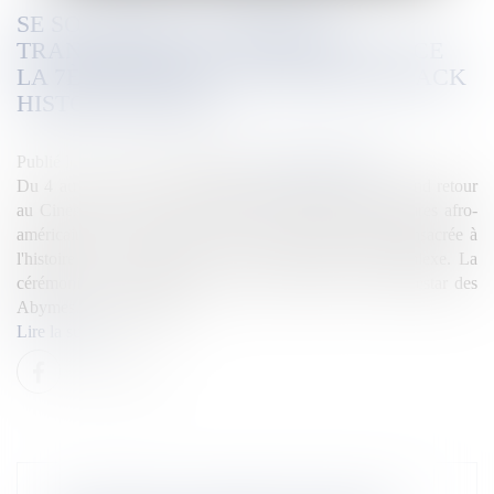
SE SOUVENIR, CÉLÉBRER ET
TRANSMETTRE, LE CINESTAR LANCE
LA 7ÈME ÉDITION DU FESTIVAL BLACK
HISTORY MONTH
Publié le :
04/02/2025
Source :
la1ere.francetvinfo.fr
Du 4 au 21 février, le Black History Month fait son grand retour
au Cinestar pour sa 7ème édition. En l'honneur des figures afro-
américaines et caribéennes, cette édition entièrement consacrée à
l'histoire et à la culture noire est à retrouver au multiplexe. La
cérémonie d'ouverture à lieu ce mardi 4 février au Cinestar des
Abymes. Au programme,...
Lire la suite