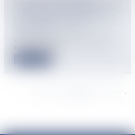
SE SOUVENIR, CÉLÉBRER ET
TRANSMETTRE, LE CINESTAR LANCE
LA 7ÈME ÉDITION DU FESTIVAL
BLACK HISTORY MONTH
Flux Francetvinfo
Du 4 au 21 février, le Black History Month fait son
grand retour au Cinestar...
Lire la suite
<<
<
...
6360
6361
6362
6363
6364
6365
6366
...
>
>>