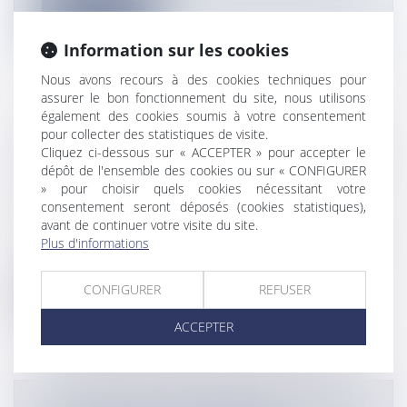
Lire la suite
Information sur les cookies
Nous avons recours à des cookies techniques pour
assurer le bon fonctionnement du site, nous utilisons
également des cookies soumis à votre consentement
QUEL SERAIT L'IMPACT À SAINT-
pour collecter des statistiques de visite.
Cliquez ci-dessous sur « ACCEPTER » pour accepter le
PIERRE ET MIQUELON D'UNE GUERRE
dépôt de l'ensemble des cookies ou sur « CONFIGURER
COMMERCIALE ENTRE LES ETATS-
» pour choisir quels cookies nécessitant votre
UNIS ET LE CANADA ?
consentement seront déposés (cookies statistiques),
Flux Francetvinfo
avant de continuer votre visite du site.
Plus d'informations
Si le Canada a obtenu un sursis, la menace d'une guerre
autour des tarifs dou...
CONFIGURER
REFUSER
Lire la suite
ACCEPTER