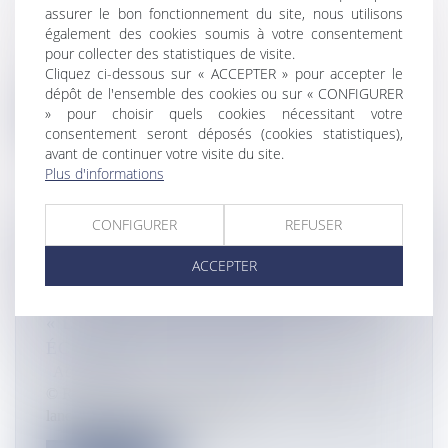
9 JANVIER
assurer le bon fonctionnement du site, nous utilisons
Actualités
également des cookies soumis à votre consentement
pour collecter des statistiques de visite.
© CGTM Les syndicats de la fonction publique ainsi
Cliquez ci-dessous sur « ACCEPTER » pour accepter le
que les syndicats enseigna...
dépôt de l'ensemble des cookies ou sur « CONFIGURER
» pour choisir quels cookies nécessitant votre
Lire la suite
consentement seront déposés (cookies statistiques),
avant de continuer votre visite du site.
Plus d'informations
CONFIGURER
REFUSER
ENVIRONNEMENT EN NOUVELLE-
ACCEPTER
CALÉDONIE : LA PROVINCE NORD
LANCE UN APPEL À PROJETS SUR
« LA PRÉVENTION DES DÉCHETS ET
ÉCONOMIE CIRCULAIRE »
Actualités
© Race for Water La province Nord et l’ADEME
lancent un appel à « prévention...