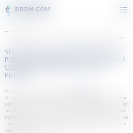
Ouvr
le
men
Vous êtes ici :
Accueil
Sécurité : La Guyane retenue pour expérimenter l’usage des caméras piétons dans les prisons
SÉCURITÉ : LA GUYANE RETENUE
POUR EXPÉRIMENTER L’USAGE DES
CAMÉRAS PIÉTONS DANS LES
PRISONS
Publié le :
02/01/2020
Source :
outremers360.com
D’après un décret publié le 24 décembre, certains prisons pourront
expérimenter l’utilisation des caméras-piétons.La Guyane fait
notamment partie des territoires qui participent à cette
expérimentation. Les gardiens de prison rejoignent la liste des
agents qui portent des caméras individuelles dans l’exercice de
leurs interventions après la poli...