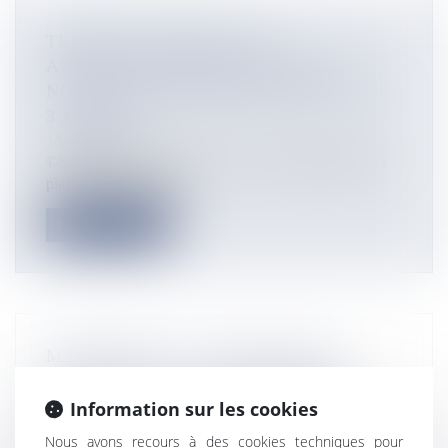
TERRES AUSTRALES ET
ANTARCTIQUES FRANÇAISES : 15
NOUVEAUX TIMBRES PRÉSENTÉS LE
3 JANVIER
Actualités
©Sophie Beaujard/ TAAF C’est une nouvelle qui fera
plaisir aux philatélistes...
Lire la suite
MARTINIQUE : LES SYNDICATS
APPELLENT À LA MOBILISATION
GÉNÉRALE DANS LA FONCTION
Information sur les cookies
PUBLIQUE ET LE SECTEUR PRIVÉ LE
Nous avons recours à des cookies techniques pour