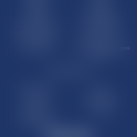
La Réunion
Mayotte
Saint-Martin
Saint-Barthélémy
St-Pierre-et-Miquelon
Nouvelle-Calédonie
Polynésie française
Wallis-et-Futuna
Île de Clipperton
Terres australes et antarctiques
françaises
LE SITE DROM-COM
Qui sommes nous
Contact
Plan du site
Mentions légales
Pourquoi ce site
Liens utiles
Lexique juridique