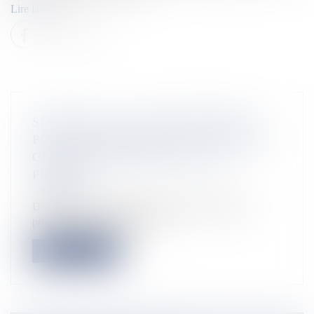
Lire la suite
SÉCURITÉ : LA GUYANE RETENUE
POUR EXPÉRIMENTER L’USAGE DES
CAMÉRAS PIÉTONS DANS LES
PRISONS
Actualités
D’après un décret publié le 24 décembre, certains
prisons pourront expériment...
Lire la suite