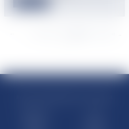
Lire la suite
<<
<
...
8835
8836
8837
8838
8839
8840
8841
...
>
>>
RÉGIONS & DÉPARTEMENTS D’OUTRE-MER
Trombinoscopes
Guyane
Martinique
Guadeloupe