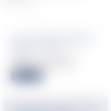
UNE SOLUTION BIENTOT TROUVÉE
POUR LES ÉTUDIANTS ANTILLAIS
BLOQUÉS À MONTRÉAL
Actualités
L’aéroport international Montréal-Trudeau
©Wikicommons Alors que le retour de...
Lire la suite
EN POLYNÉSIE, DEUX HÔTELS PARMI