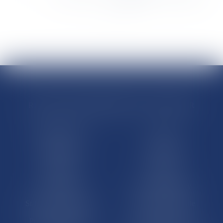
>
>>
RÉGIONS & DÉPARTEMENTS D’OUTRE-MER
Trombinoscopes
Guyane
Martinique
Guadeloupe
La Réunion
Mayotte
Saint-Martin
Saint-Barthélémy
St-Pierre-et-Miquelon
Nouvelle-Calédonie
Polynésie française
Wallis-et-Futuna