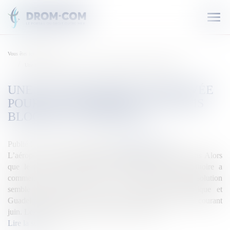
Ouvr
le
men
Vous êtes ici :
Accueil
Une solution bientot trouvée pour les étudiants antillais bloqués à Montréal
UNE SOLUTION BIENTOT TROUVÉE
POUR LES ÉTUDIANTS ANTILLAIS
BLOQUÉS À MONTRÉAL
Publié le :
29/05/2020
Source :
outremers360.com
L’aéroport international Montréal-Trudeau ©Wikicommons Alors
que le retour des étudiants des DROM dans leur territoire a
commencé ce jeudi, par un vol vers les Antilles, une solution
semble en bonne voie pour les étudiants de Martinique et
Guadeloupe bloqués au Canada, avec un possible retour courant
juin. Les dernières annonces du gouvernement...
Lire la suite