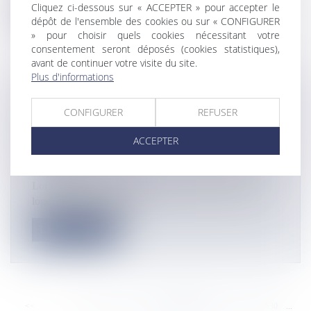
Cliquez ci-dessous sur « ACCEPTER » pour accepter le
Lire la suite
dépôt de l'ensemble des cookies ou sur « CONFIGURER
» pour choisir quels cookies nécessitant votre
consentement seront déposés (cookies statistiques),
avant de continuer votre visite du site.
Plus d'informations
LOGEMENT EN OUTRE-MER : LE
CONFIGURER
REFUSER
COVID-19, FACTEUR AGGRAVANT DE
LA CRISE DU LOGEMENT POUR LE
ACCEPTER
SECTEUR DU BTP
Actualités
Lors d’une table ronde sur les secteurs du BTP et du
logement social organisé...
Lire la suite
<<
<
...
8524
8525
8526
8527
8528
8529
8530
...