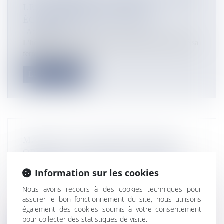
LES PREMIÈRES VICTIMES
ÉCONOMIQUES DU COVID-19
Actualités
L’hôtel Intercontinental de l’île de Moorea a annoncé sa
fermeture ce jeudi e...
Lire la suite
MAYOTTE ET GUYANE EN ZONE «
ORANGE », VERS UNE « NOUVELLE
FORME » DE QUATORZAINES EN
Information sur les cookies
OUTRE-MER
Nous avons recours à des cookies techniques pour
Actualités
assurer le bon fonctionnement du site, nous utilisons
©Philippe Lopez / AFP Limite des 100 km supprimée,
également des cookies soumis à votre consentement
réouverture des lycées, de...
pour collecter des statistiques de visite.