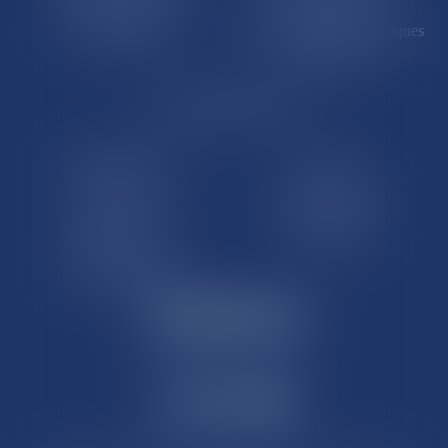
Île de Clipperton
Terres australes et antarctiques
françaises
LE SITE DROM-COM
Qui sommes nous
Contact
Plan du site
Mentions légales
Pourquoi ce site
Liens utiles
Lexique juridique