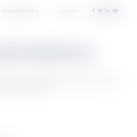
TROMBINOSCOPES
CONTACT
GANISÉ S'ÉTEND DANS LES
ELON UN RAPPORT DE L'ONU
 infractions pour le sport dans les Amériques et les Caraïbes
apport présenté au Panama.