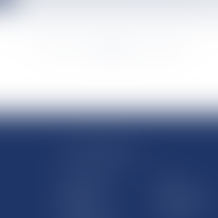
<<
<
...
3374
3375
3376
3377
3378
3379
3380
...
>
>>
LE SITE DROM-COM
Qui sommes nous
Contact
Plan du site
Mentions légales
Pourquoi ce site
Liens utiles