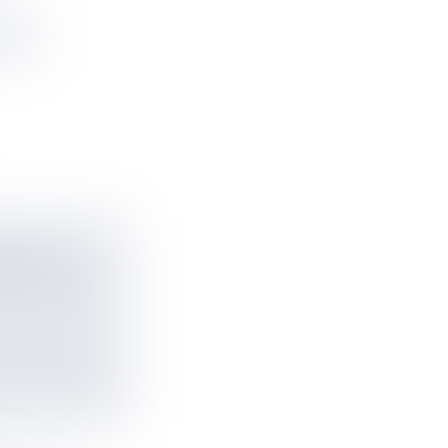
LES
'ONU
 ET UN