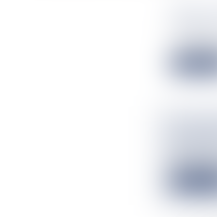
SPORT : 
AMÉRIQUE
Flux Francetv
"La menace que 
Lire la suit
2E JOURN
MATCH N
Flux Francetv
Trois rencontre
Lire la suit