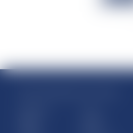
RÉGIONS & DÉPARTEMENTS D’OUTRE-MER
Trombinoscopes
Guyane
Martinique
Guadeloupe
La Réunion
Mayotte