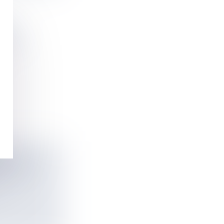
IE
 LES
 DE LA