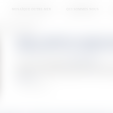
MOSAÏQUE OUTRE-MER
QUI SOMMES NOUS
s Caraïbes, selon un rapport de l'ONU
SPORT : L'EMPRISE DU CRIME OR
AMÉRIQUES ET LES CARAÏBES, S
Publié le :
20/09/2025
Source :
la1ere.franceinfo.fr
"La menace que représentent la corruption et autres crimes et
augmente", a alerté vendredi une agence de l'ONU dans un r
Lire la suite