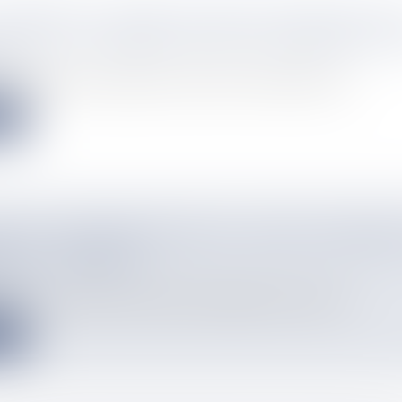
L'EMPRISE DU CRIME ORGANISÉ S'ÉTEND DANS 
S ET LES CARAÏBES, SELON UN RAPPORT DE L
info
représentent la corruption et autres crimes et infractions pou...
e
ÉE DU CHAMPIONNAT DE R1 : DEUX VICTOIRES
UL CE VENDREDI
info
s (sur 7) ont été jouées vendredi 19 septembre dans le cadre d...
e