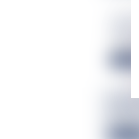
MORNE-À-
CONTRE L
MANQUEM
Flux Francetv
La gendarmerie
Lire la suit
BERTRAND
RÉUNION
Flux Francetv
Hier, vendredi 
Lire la suit