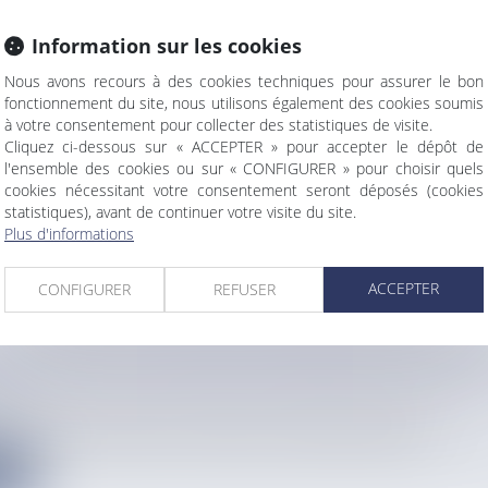
Information sur les cookies
L’EAU : VASTE OPÉRATION DE LA GENDARMER
Nous avons recours à des cookies techniques pour assurer le bon
E TRAFIC DE DROGUE, LE TRAVAIL ILLÉGAL ET
fonctionnement du site, nous utilisons également des cookies soumis
ENTS D’HYGIÈNE
à votre consentement pour collecter des statistiques de visite.
info
Cliquez ci-dessous sur « ACCEPTER » pour accepter le dépôt de
 de Guadeloupe a mené plusieurs opérations coordonnées à Morne-...
l'ensemble des cookies ou sur « CONFIGURER » pour choisir quels
cookies nécessitant votre consentement seront déposés (cookies
statistiques), avant de continuer votre visite du site.
e
Plus d'informations
ACCEPTER
CONFIGURER
REFUSER
 VIDOT EST LE NOUVEAU DIRECTEUR DU SDIS
info
19 septembre, le préfet de La Réunion, le président du départe...
e