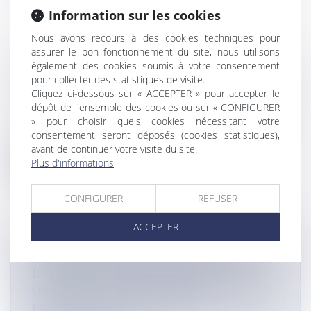
Information sur les cookies
Nous avons recours à des cookies techniques pour
assurer le bon fonctionnement du site, nous utilisons
DISPARITION INQUIÉTANTE D’UN
également des cookies soumis à votre consentement
ADOLESCENT DE 14 ANS À POINTE-À-
pour collecter des statistiques de visite.
PITRE : UN APPEL À TÉMOINS LANCÉ
Cliquez ci-dessous sur « ACCEPTER » pour accepter le
Flux Francetvinfo
dépôt de l'ensemble des cookies ou sur « CONFIGURER
» pour choisir quels cookies nécessitant votre
La police de Pointe-à-Pitre recherche activement Aldez
consentement seront déposés (cookies statistiques),
Deluge, un adolescent...
avant de continuer votre visite du site.
Plus d'informations
Lire la suite
CONFIGURER
REFUSER
ACCEPTER
LES VERS DE CHIEN : UN DANGER
INVISIBLE SUR LES PLAGES,
QUELLES SONT LES PRÉCAUTIONS À
PRENDRE POUR ÉVITER LA