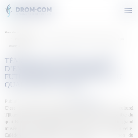
Ouvr
le
men
Vous êtes ici :
Accueil
Témoignage ému de la mère d’Emmanuel Kasarhérou, futur Président du musée du Quai
Branly à Paris
TÉMOIGNAGE ÉMU DE LA MÈRE
D’EMMANUEL KASARHÉROU,
FUTUR PRÉSIDENT DU MUSÉE DU
QUAI BRANLY À PARIS
Publié le :
27/05/2020
Source :
outremers360.com
C’est aujourd’hui que l’ancien directeur du centre culturel
Tjibaou, Emmanuel Kasarhérou, devrait être nommé à la tête du
quai Branly. Il deviendra le premier Kanak à la tête d’un grand
musée français. Témoignage fort de sa mère en Nouvelle-
Calédonie, Jacqueline De La Fontinelle. À la direction du