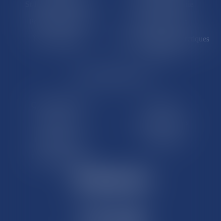
St-Pierre-et-Miquelon
Nouvelle-Calédonie
Polynésie française
Wallis-et-Futuna
Île de Clipperton
Terres australes et antarctiques
françaises
LE SITE DROM-COM
Qui sommes nous
Contact
Plan du site
Mentions légales
Pourquoi ce site
Liens utiles
Lexique juridique