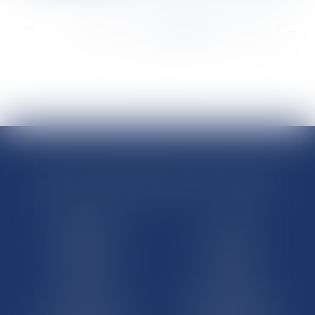
<<
<
...
8531
8532
8533
8534
8535
8536
8537
...
>
>>
RÉGIONS & DÉPARTEMENTS D’OUTRE-MER
Trombinoscopes
Guyane
Martinique
Guadeloupe
La Réunion
Mayotte
Saint-Martin
Saint-Barthélémy