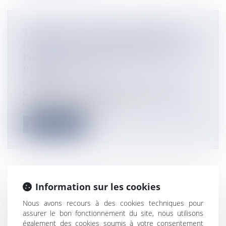
TÉMOIGNAGE ÉMU DE LA MÈRE
D’EMMANUEL KASARHÉROU, FUTUR
PRÉSIDENT DU MUSÉE DU QUAI
BRANLY À PARIS
Actualités
C’est aujourd’hui que l’ancien directeur du centre
culturel Tjibaou, Emmanuel...
Lire la suite
Information sur les cookies
NICKEL : LE PALIKA OPPOSÉ À LA
Nous avons recours à des cookies techniques pour
MODIFICATION DU CODE MINIER EN
assurer le bon fonctionnement du site, nous utilisons
NOUVELLE-CALÉDONIE
également des cookies soumis à votre consentement