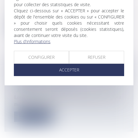
Actualités
pour collecter des statistiques de visite.
Dans un communiqué, le Parti de Libération Kanak
Cliquez ci-dessous sur « ACCEPTER » pour accepter le
(Palika) se dit opposé à la...
dépôt de l'ensemble des cookies ou sur « CONFIGURER
» pour choisir quels cookies nécessitant votre
Lire la suite
consentement seront déposés (cookies statistiques),
avant de continuer votre visite du site.
Plus d'informations
CONFIGURER
REFUSER
ÉCONOMIE : LES MESURES CLEFS DU
ACCEPTER
PLAN DE RELANCE DE TOURISME DE
LA RÉGION RÉUNION
Actualités
Lors d’une réunion du comité de pilotage qui s’est tenu
mardi 26 mai 2020, le...
Lire la suite