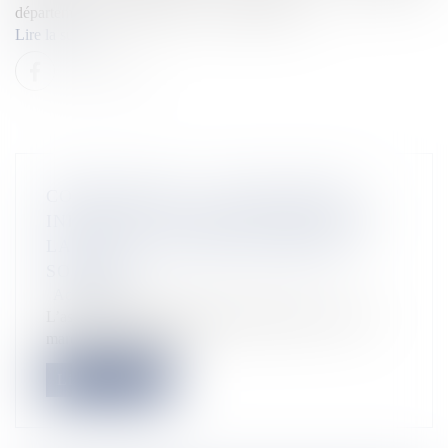
département du patrimoine et des collections et...
Lire la suite
CORONAVIRUS : L’ASSOCIATION
INITIATIVE POLYNÉSIE FRANÇAISE
LANCE UN « NOUVEAU PRÊT DE
SOUTIEN »
Actualités
L’association Initiative Polynésie française a créé, ce
mardi 26 mai à Papeet...
Lire la suite