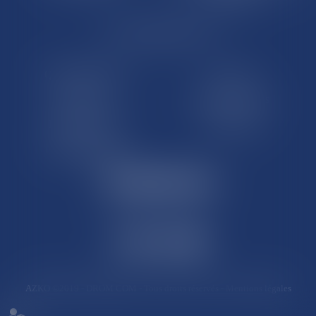
LE SITE DROM-COM
Qui sommes nous
Contact
Plan du site
Mentions légales
Pourquoi ce site
Liens utiles
Lexique juridique
AZKO ©2019
- DROM COM - Tous droits réservés -
Mentions légales