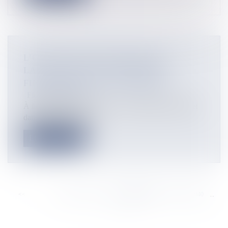
L’OBJET DÉCOUVERT DANS LE
LAGON DE HAO NE PRÉSENTE
FINALEMENT PAS DE DANGER
Flux Francetvinfo
À la suite de la découverte le 7 mars dernier d'un objet
dans le lagon de Hao...
Lire la suite
<<
<
...
5934
5935
5936
5937
5938
5939
5940
...
>
>>