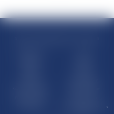
RÉGIONS & DÉPARTEMENTS D’OUTRE-MER
Trombinoscopes
Guyane
Martinique
Guadeloupe
La Réunion
Mayotte
Saint-Martin
Saint-Barthélémy
St-Pierre-et-Miquelon
Nouvelle-Calédonie
Polynésie française
Wallis-et-Futuna
Île de Clipperton
Terres australes et antarctiques
françaises