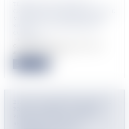
TÉMOIGNAGE."PERSONNE NE
CROYAIT EN MOI, EN FIN DE COMPTE
MOI NON PLUS." MICKAËL VELIN,
SURVIVANT GUADELOUPÉEN DU
COVID
Flux Francetvinfo
Ce 12 mars 2025, la Guadeloupe célèbre un triste
anniversaire. Il y a cinq an...
Lire la suite
ETAT DE CATASTROPHE NATURELLE
POUR LA RÉUNION : L’ARRÊTÉ
PUBLIÉ AU JOURNAL OFFICIEL NE
RECONNAÎT LES VENTS