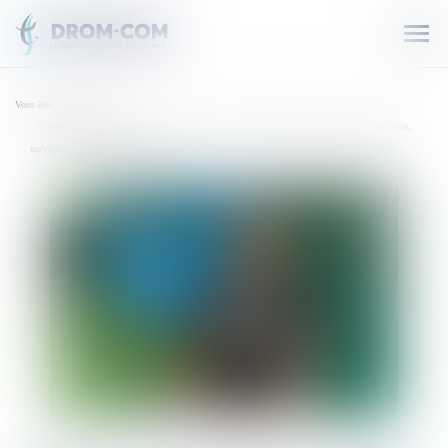
Ouvr
le
men
Vous êtes ici :
Accueil
Témoignage."Personne ne croyait en moi, en fin de compte moi non plus." Mickaël Velin,
survivant guadeloupéen du Covid