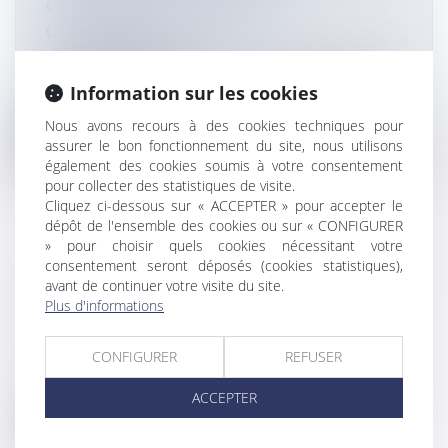
CYCLONIQUES QUE POUR 2
COMMUNES SUR 24
Flux Francetvinfo
L’arrêté reconnaissant l’état de catastrophe naturelle
Information sur les cookies
pour les 24 communes d...
Nous avons recours à des cookies techniques pour
Lire la suite
assurer le bon fonctionnement du site, nous utilisons
également des cookies soumis à votre consentement
pour collecter des statistiques de visite.
Cliquez ci-dessous sur « ACCEPTER » pour accepter le
dépôt de l'ensemble des cookies ou sur « CONFIGURER
» pour choisir quels cookies nécessitant votre
consentement seront déposés (cookies statistiques),
CRICKET : DEUXIÈME DÉFAITE DE LA
avant de continuer votre visite du site.
FRANCE AU TOURNOI DES QUATRE
Plus d'informations
NATIONS DU PACIFIQUE
Flux Francetvinfo
CONFIGURER
REFUSER
Les tricolores se sont inclinées à nouveau ce mercredi
12 mars, face aux Samo...
ACCEPTER
Lire la suite