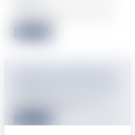
Flux Francetvinfo
Matahi Taruoura a été couronné grand lauréat de la 8ᵉ
édition du concours des...
Lire la suite
RENCONTRES DU MATRIMOINE : SIX
FEMMES D'OUTRE-MER SUR SCÈNE
POUR PARTAGER LEURS TRADITIONS
Flux Francetvinfo
Dans le cadre des Rencontres du Matrimoine, six
femmes de savoir venues des O...
Lire la suite