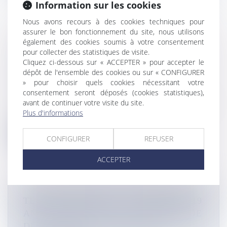
Information sur les cookies
Nous avons recours à des cookies techniques pour
assurer le bon fonctionnement du site, nous utilisons
AFFRONTEMENTS AU LYCÉE DES
également des cookies soumis à votre consentement
pour collecter des statistiques de visite.
LUMIÈRES DE MAMOUDZOU: LES
Cliquez ci-dessous sur « ACCEPTER » pour accepter le
AUTEURS PRÉSUMÉS, TOUS
dépôt de l'ensemble des cookies ou sur « CONFIGURER
MINEURS, SERONT JUGÉS
» pour choisir quels cookies nécessitant votre
Flux Francetvinfo
consentement seront déposés (cookies statistiques),
avant de continuer votre visite du site.
Ce 25 septembre, 12 mineurs responsables présumés des
Plus d'informations
heurts au lycée des Lu...
Lire la suite
CONFIGURER
REFUSER
ACCEPTER
TERRES-SAINVILLE : UN JEUNE DE 19
ANS TUÉ PAR BALLES, 28E HOMICIDE
DE L’ANNÉE EN MARTINIQUE