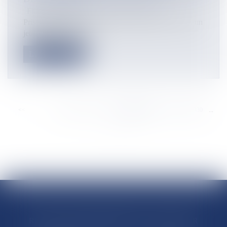
Flux Francetvinfo
Pris pour cible par deux individus cagoulés à scooter, un
jeune homme de 19 a...
Lire la suite
<<
<
...
3324
3325
3326
3327
3328
3329
3330
...
>
>>
RÉGIONS & DÉPARTEMENTS D’OUTRE-MER