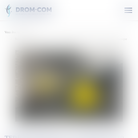
Ouvr
le
men
Vous êtes ici :
Accueil
Terres-Sainville : un jeune de 19 ans tué par balles, 28e homicide de l’année en Martinique
TERRES-SAINVILLE : UN JEUNE DE 19