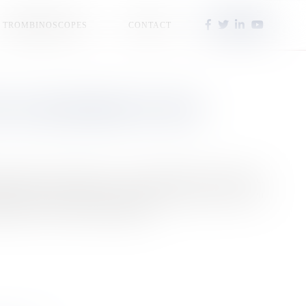
TROMBINOSCOPES
CONTACT
TE SA SPLENDEUR ET SOUS
à la galerie Au chevalet du 13 au 24 décembre 2025 à Papeete.
galerie, réunit 43 artistes autour d’un thème commun et met en
ge culturel et création contemporaine.