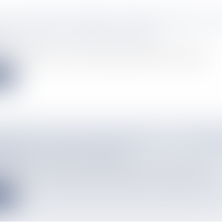
A, LE QUAI DE VAIPAEE SE REFAIT BEAUTÉ, P
SQU'À HANE CE SERA PLUS TARD
info
du quai de Vaipaee a causé des dommages collatéraux, notamment...
e
OPTER, PLUTÔT QU'EUTHANASIER : LA FOURRI
OUMÉA OUVRE SES PORTES
info
embre à Ducos, la fourrière intercommunale du Grand Nouméa accue..
e