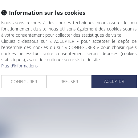
Information sur les cookies
Nous avons recours à des cookies techniques pour assurer le bon
FAI S'EXPOSE DANS TOUTE SA SPLENDEUR ET S
fonctionnement du site, nous utilisons également des cookies soumis
ES COUTURES
à votre consentement pour collecter des statistiques de visite.
info
Cliquez ci-dessous sur « ACCEPTER » pour accepter le dépôt de
lective intitulée « Tifaifai » est présentée à la galerie Au...
l'ensemble des cookies ou sur « CONFIGURER » pour choisir quels
cookies nécessitant votre consentement seront déposés (cookies
e
statistiques), avant de continuer votre visite du site.
Plus d'informations
ACCEPTER
CONFIGURER
REFUSER
LES 2026 : LE PARTI PROGRESSISTE MARTINIQU
 LES RANGS
info
s élections municipales de mars 2026, le Parti Progressiste Ma...
e