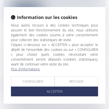
de zamal dans la co...
Lire la suite
Information sur les cookies
Nous avons recours à des cookies techniques pour
assurer le bon fonctionnement du site, nous utilisons
également des cookies soumis à votre consentement
pour collecter des statistiques de visite.
TOUR CYCLISTE TAHITI NUI : PAS DE
Cliquez ci-dessous sur « ACCEPTER » pour accepter le
PODIUM POUR LES CAGOUS, MAIS DE
dépôt de l'ensemble des cookies ou sur « CONFIGURER
» pour choisir quels cookies nécessitant votre
L’EXPÉRIENCE ET UN TITRE DE
consentement seront déposés (cookies statistiques),
MEILLEUR SPRINTEUR
avant de continuer votre visite du site.
Flux Francetvinfo
Plus d'informations
La 29e édition du Tour cycliste Tahiti Nui en Polynésie
s'est tenue du 14 au...
CONFIGURER
REFUSER
Lire la suite
ACCEPTER