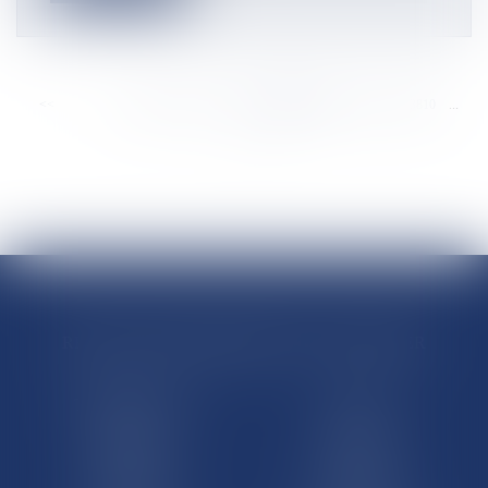
<<
<
...
3804
3805
3806
3807
3808
3809
3810
...
>
>>
RÉGIONS & DÉPARTEMENTS D’OUTRE-MER
Trombinoscopes
Guyane
Martinique
Guadeloupe
La Réunion
Mayotte