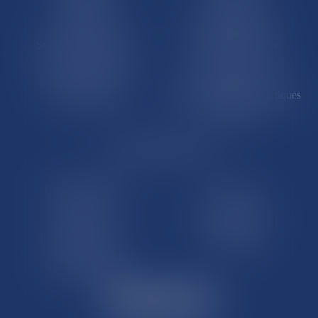
Saint-Martin
Saint-Barthélémy
St-Pierre-et-Miquelon
Nouvelle-Calédonie
Polynésie française
Wallis-et-Futuna
Île de Clipperton
Terres australes et antarctiques
françaises
LE SITE DROM-COM
Qui sommes nous
Contact
Plan du site
Mentions légales
Pourquoi ce site
Liens utiles
Lexique juridique