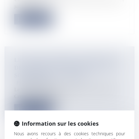
juillet dans les eau...
Lire la suite
LE VILLAGE GOSPEL : TROIS JOURS
DE MUSIQUE, DE PARTAGE ET DE
SOLIDARITÉ À CAYENNE
Flux Francetvinfo
Le Village Gospel prend ses quartiers à Cayenne, au
Cercle des Lumières, du v...
Lire la suite
Information sur les cookies
Nous avons recours à des cookies techniques pour