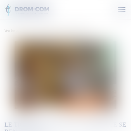
Ouvr
le
men
Vous êtes ici :
Accueil
Le tribunal mixte de commerce se renouvelle
LE TRIBUNAL MIXTE DE COMMERCE SE