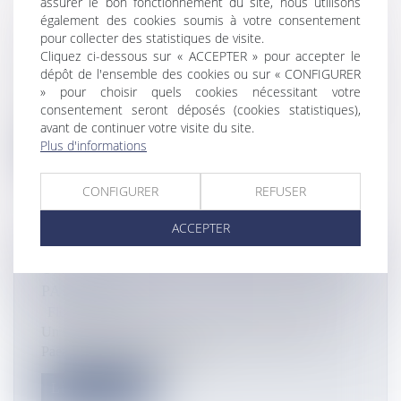
assurer le bon fonctionnement du site, nous utilisons
également des cookies soumis à votre consentement
LE TRIBUNAL MIXTE DE COMMERCE
pour collecter des statistiques de visite.
SE RENOUVELLE
Cliquez ci-dessous sur « ACCEPTER » pour accepter le
dépôt de l'ensemble des cookies ou sur « CONFIGURER
Flux Francetvinfo
» pour choisir quels cookies nécessitant votre
Comme tous les 4 ans, les six juges du tribunal mixte du
consentement seront déposés (cookies statistiques),
commerce vont être é...
avant de continuer votre visite du site.
Plus d'informations
Lire la suite
CONFIGURER
REFUSER
ACCEPTER
UN HOMME DE 67 ANS S'EST NOYÉ À
PAEA
Flux Francetvinfo
Un homme de 67 ans s'est noyé ce jeudi au Pk 27 à
Paea comme l'ont rapporté n...
Lire la suite