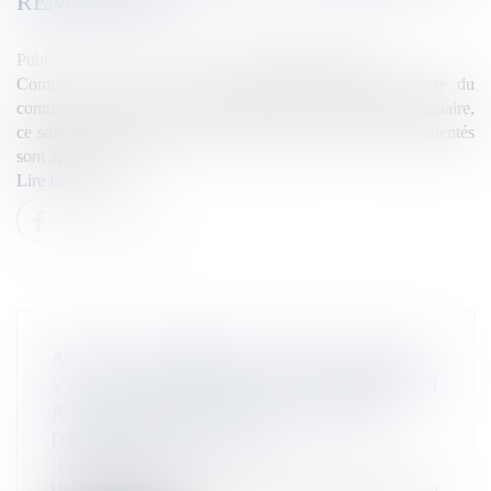
RENOUVELLE
Publié le :
22/08/2025
Source :
la1ere.franceinfo.fr
Comme tous les 4 ans, les six juges du tribunal mixte du
commerce vont être élus. Particularité de cette instance judiciaire,
ce sont des chefs d'entreprise qui siègent. Plus de 30.000 patentés
sont appelés à voter.
Lire la suite
APPEL À TÉMOIGNAGE : AVEZ-VOUS
VU LE LAMANTIN DES CARAÏBES QUI
A DISPARU DES EAUX DU MOULE
DEPUIS LE 1ER AOÛT ?
Flux Francetvinfo
Un lamantin des Caraïbes, aperçu à plusieurs reprises en