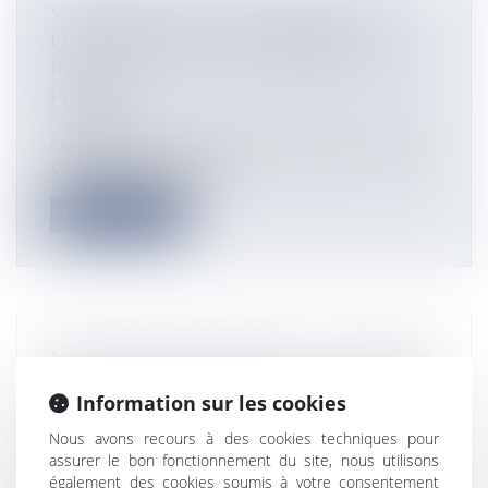
VAIMALAMA CHAVES S’ESSAYE AU
PETIT ÉCRAN, « UN UNIVERS
INCONNU » POUR L’ANCIENNE MISS
FRANCE
Actualités
©Cyrill Georgin Miss Tahiti 2018 et Miss France 2019,
Vaimalama Chaves, appar...
Lire la suite
NOUVELLE-CALÉDONIE : UN CENTRE
D’HÉBERGEMENT VA VOIR LE JOUR
Information sur les cookies
POUR LES JEUNES EN FORMATION À
Nous avons recours à des cookies techniques pour
BOURAIL
assurer le bon fonctionnement du site, nous utilisons
Actualités
également des cookies soumis à votre consentement