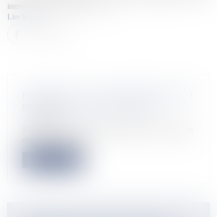
interview à Ouest-France. Celle […]
Lire la suite
PACIFIQUE : LE CYCLONE SARAI FAIT
DEUX MORTS AUX ÎLES FIDJI
Actualités
©Twitter Toujours au sud de l’archipel, le cyclone Sarai
emporte avec lui des...
Lire la suite