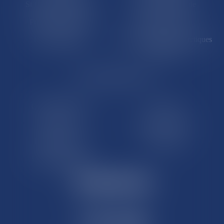
St-Pierre-et-Miquelon
Nouvelle-Calédonie
Polynésie française
Wallis-et-Futuna
Île de Clipperton
Terres australes et antarctiques
françaises
LE SITE DROM-COM
Qui sommes nous
Contact
Plan du site
Mentions légales
Pourquoi ce site
Liens utiles
Lexique juridique