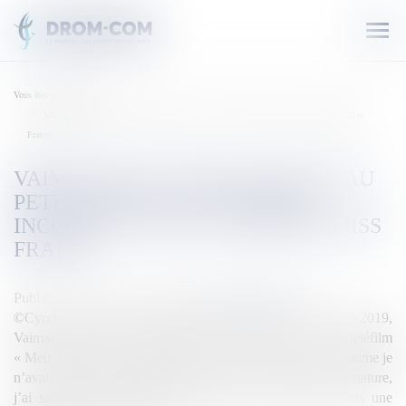
Ouvr
le
men
Vous êtes ici :
Accueil
Vaimalama Chaves s’essaye au petit écran, « un univers inconnu » pour l’ancienne Miss
France
VAIMALAMA CHAVES S’ESSAYE AU
PETIT ÉCRAN, « UN UNIVERS
INCONNU » POUR L’ANCIENNE MISS
FRANCE
Publié le :
28/12/2019
Source :
outremers360.com
©Cyrill Georgin Miss Tahiti 2018 et Miss France 2019,
Vaimalama Chaves, apparaitra ce samedi soir dans le téléfilm
« Meurtres à Tahiti », diffusée sur France 3 à 21h05. « Comme je
n’avais jamais fait ça auparavant et que je suis curieuse de nature,
j’ai saisi cette opportunité », a confié la Tahitienne dans une