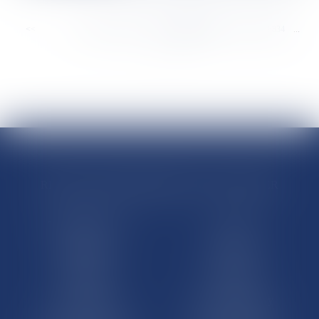
<<
<
...
8828
8829
8830
8831
8832
8833
8834
...
>
>>
RÉGIONS & DÉPARTEMENTS D’OUTRE-MER
Trombinoscopes
Guyane
Martinique
Guadeloupe
La Réunion
Mayotte
Saint-Martin
Saint-Barthélémy