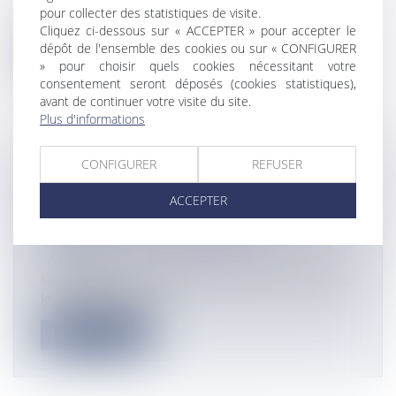
Un centre d’hébergement destiné aux stagiaires du
pour collecter des statistiques de visite.
Groupement pour l’insertion...
Cliquez ci-dessous sur « ACCEPTER » pour accepter le
dépôt de l'ensemble des cookies ou sur « CONFIGURER
Lire la suite
» pour choisir quels cookies nécessitant votre
consentement seront déposés (cookies statistiques),
avant de continuer votre visite du site.
Plus d'informations
CONFIGURER
REFUSER
LE DÉPARTEMENT DE MAYOTTE
CONSULTE SA DIASPORA
ACCEPTER
HEXAGONALE POUR SON PROCHAIN
SCHÉMA D’AMÉNAGEMENT
Actualités
©Isabelle Bonillo Le département de Mayotte organise,
le 11 janvier prochain...
Lire la suite