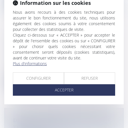
Information sur les cookies
Nous avons recours à des cookies techniques pour
assurer le bon fonctionnement du site, nous utilisons
également des cookies soumis à votre consentement
pour collecter des statistiques de visite.
Cliquez ci-dessous sur « ACCEPTER » pour accepter le
DIRECTEUR DE LA CAFAT :
dépôt de l'ensemble des cookies ou sur « CONFIGURER
POURQUOI CETTE NOMINATION EST
» pour choisir quels cookies nécessitant votre
DEVENUE UN DOSSIER POLITIQUE
consentement seront déposés (cookies statistiques),
avant de continuer votre visite du site.
Flux Francetvinfo
Plus d'informations
Le gouvernement de la Nouvelle-Calédonie a
finalement renoncé à nommer le fut...
CONFIGURER
REFUSER
Lire la suite
ACCEPTER
DÉMANTÈLEMENT D’UN RÉSEAU DE
TRAFIC D'ICE À FAA’A