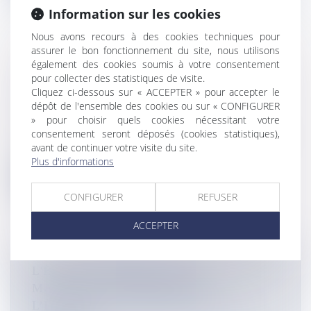
Information sur les cookies
Nous avons recours à des cookies techniques pour
assurer le bon fonctionnement du site, nous utilisons
également des cookies soumis à votre consentement
VICTIME DE HARCÈLEMENT
pour collecter des statistiques de visite.
SCOLAIRE, ELLE FAIT UNE
Cliquez ci-dessous sur « ACCEPTER » pour accepter le
TENTATIVE DE SUICIDE À 12 ANS
dépôt de l'ensemble des cookies ou sur « CONFIGURER
» pour choisir quels cookies nécessitant votre
Flux Francetvinfo
consentement seront déposés (cookies statistiques),
Depuis plus d’un an, Louanne est la cible des brimades
avant de continuer votre visite du site.
d’un de ses camarades...
Plus d'informations
Lire la suite
CONFIGURER
REFUSER
ACCEPTER
L'ÉCOLE MATERNELLE DE
MANGAJOU MENACÉE PAR
L’ÉROSION, LES PARENTS SONT