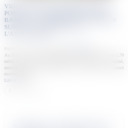
VIDÉO. MAISON EN BORD DE MER,
PONTON ET STATIONNEMENT POUR
BATEAU... AU ROBERT, UN CHANTIER
SUSCITE L'INQUIÉTUDE DE
L'ASSAUPAMAR
Publié le :
25/04/2026
Source :
la1ere.franceinfo.fr
Au Robert, une imposante habitation construite à seulement 1,70
mètre du rivage suscite la polémique. Si le projet a été autorisé,
associations et élus s’interrogent sur sa conformité et son impact
environnemental.
Lire la suite
PATRIMOINE : UNE RÉSIDENCE DES