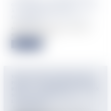
GOUVERNEURS À DZAOUDZI LIVRÉE
À LA VÉGÉTATION ET AUX
INTEMPÉRIES FAUTE DE TRAVAUX
Flux Francetvinfo
Malgré son importance historique, la Résidence des
gouverneurs continue de se...
Lire la suite
VIDÉO. MAISON EN BORD DE MER,
PONTON ET STATIONNEMENT POUR
BATEAU... AU ROBERT, UN CHANTIER
SUSCITE L'INQUIÉTUDE DE
L'ASSAUPAMAR
Flux Francetvinfo