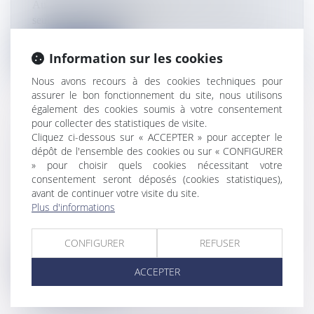
Au Robert, une imposante habitation construite à
seulement 1,70 mètre du riva...
Lire la suite
Information sur les cookies
Nous avons recours à des cookies techniques pour
assurer le bon fonctionnement du site, nous utilisons
également des cookies soumis à votre consentement
pour collecter des statistiques de visite.
Cliquez ci-dessous sur « ACCEPTER » pour accepter le
CHAMPIONNAT DE FRANCE
dépôt de l'ensemble des cookies ou sur « CONFIGURER
SUPERMOTARD 2026 : LES
» pour choisir quels cookies nécessitant votre
ULTRAMARINS SE PRÉPARENT À
consentement seront déposés (cookies statistiques),
avant de continuer votre visite du site.
RENTRER EN PISTE
Plus d'informations
Flux Francetvinfo
3,2,1, partez ! Ce week-end débutera le championnat de
France Supermotard 202...
CONFIGURER
REFUSER
Lire la suite
ACCEPTER