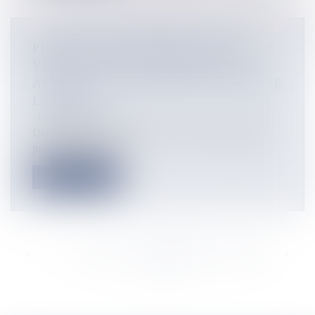
PHOTOS. MISS TAHITI 2026 : DIX
VISAGES, UNE COURONNE, UNE
AVENTURE À SUIVRE SUR POLYNÉSIE
LA 1ÈRE
Flux Francetvinfo
Dès le 20 avril, dix vahine de 19 à 30 ans se dévoilent
jusqu’à l’élection, à...
Lire la suite
<<
<
...
893
894
895
896
897
898
899
...
>
>>