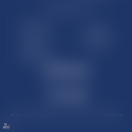
LE SITE DROM-COM
Qui sommes nous
Contact
Plan du site
Mentions légales
Pourquoi ce site
Liens utiles
Lexique juridique
AZKO ©2019
- DROM COM - Tous droits réservés -
Mentions légales