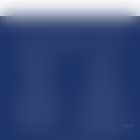
RÉGIONS & DÉPARTEMENTS D’OUTRE-MER
Trombinoscopes
Guyane
Martinique
Guadeloupe
La Réunion
Mayotte
Saint-Martin
Saint-Barthélémy
St-Pierre-et-Miquelon
Nouvelle-Calédonie
Polynésie française
Wallis-et-Futuna
Île de Clipperton
Terres australes et antarctiques
françaises