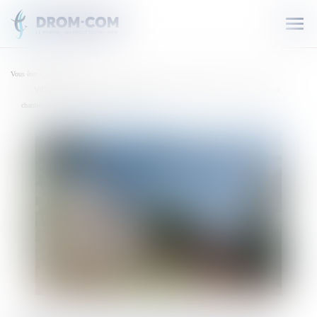
Ouvr
le
men
Vous êtes ici :
Accueil
VIDÉO. Maison en bord de mer, ponton et stationnement pour bateau... au Robert, un
chantier suscite l'inquiétude de l'Assaupamar