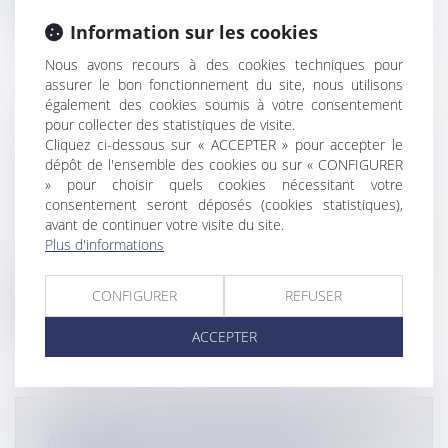
Information sur les cookies
Nous avons recours à des cookies techniques pour
assurer le bon fonctionnement du site, nous utilisons
également des cookies soumis à votre consentement
pour collecter des statistiques de visite.
VIDEO. MENACE
Cliquez ci-dessous sur « ACCEPTER » pour accepter le
ENVIRONNEMENTALE : UN VOILIER
dépôt de l'ensemble des cookies ou sur « CONFIGURER
À L’ABANDON MENACE DE COULER
» pour choisir quels cookies nécessitant votre
DANS LA BAIE DU MARIN
consentement seront déposés (cookies statistiques),
avant de continuer votre visite du site.
Flux Francetvinfo
Plus d'informations
Un voilier de deux mâts, laissé à l’abandon dans la baie
du Marin, menace de...
CONFIGURER
REFUSER
Lire la suite
ACCEPTER
ACCIDENT DE DEUX-ROUES À