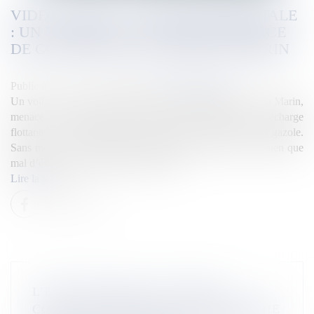
VIDEO. MENACE ENVIRONNEMENTALE
: UN VOILIER À L’ABANDON MENACE
DE COULER DANS LA BAIE DU MARIN
Publié le :
14/12/2025
Source :
la1ere.franceinfo.fr
Un voilier de deux mâts, laissé à l’abandon dans la baie du Marin,
menace de sombrer depuis des mois. Véritable « décharge
flottante », l’embarcation contiendrait près de 300 litres de gazole.
Sans moyens, l’association Ecol’eau Madinina tente tant bien que
mal d’éviter la catastrophe écologique.
Lire la suite
L’EFS ORGANISE SA GRANDE
COLLECTE ANNUELLE À L’APPROCHE