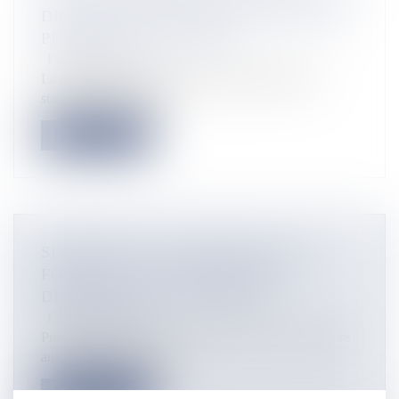
DE VACANCES SCOLAIRES ET DE LA
PÉRIODE CYCLONIQUE
Flux Francetvinfo
La période de fin d’année est toujours difficile, les
stocks de sang sont ten...
Lire la suite
SPORTIVES ET INCLUSIVES, LES
FOULÉES DE LA LIBERTÉ ONT
DÉFERLÉ SUR SAINT-DENIS
Flux Francetvinfo
Près de 500 coureurs ont participé samedi 13 décembre
aux Foulées de la Liber...
Lire la suite