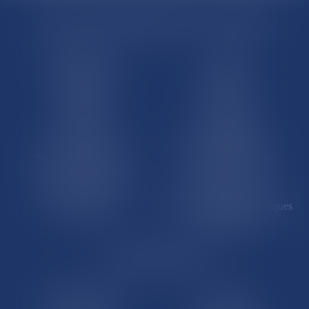
RÉGIONS & DÉPARTEMENTS D’OUTRE-MER
Trombinoscopes
Guyane
Martinique
Guadeloupe
La Réunion
Mayotte
Saint-Martin
Saint-Barthélémy
St-Pierre-et-Miquelon
Nouvelle-Calédonie
Polynésie française
Wallis-et-Futuna
Île de Clipperton
Terres australes et antarctiques
françaises
LE SITE DROM-COM
Qui sommes nous
Contact