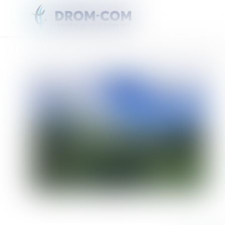
Vous êtes ici :
Accueil
VIDEO. Le Morne Vert et ses sentiers enchanteurs séduits les jeunes