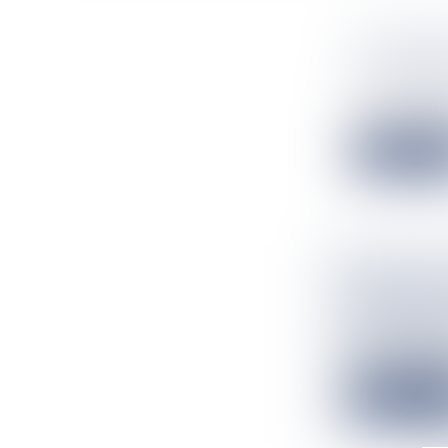
SAINT-PI
UN HOMM
Flux Francetv
Dans la nuit de
Lire la suit
VIDEO. L
LES JEUN
Flux Francetv
On les connaît
Lire la suit