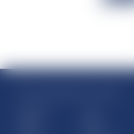
RÉGIONS & DÉPARTEMENTS D’OUTRE-MER
Trombinoscopes
Guyane
Martinique
Guadeloupe
La Réunion
Mayotte