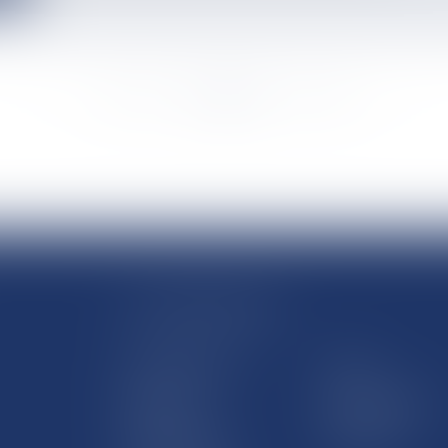
<<
<
...
532
533
534
535
536
537
538
...
>
>>
LE SITE DROM-COM
Qui sommes nous
Contact
Plan du site
Mentions légales
Pourquoi ce site
Liens utiles