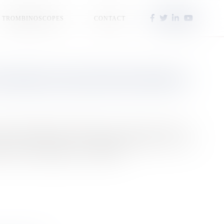
TROMBINOSCOPES
CONTACT
SENTIERS ENCHANTEURS SÉDUITS
ssociation DINAMIK JENN MATNIK ne manque pas d’idées. Ce
artis à la découverte de la campagne du Morne Vert. Une
les qui font la réputation de la commune.