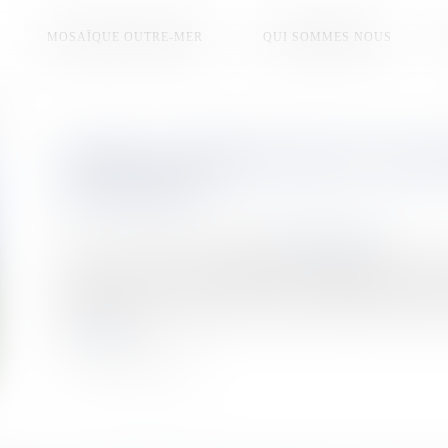
MOSAÏQUE OUTRE-MER
QUI SOMMES NOUS
VIDEO. LE MORNE VERT ET SES 
LES JEUNES
Publié le :
15/06/2026
Source :
la1ere.franceinfo.fr
On les connaît pour leur célèbre dictée créole, mais l’a
dimanche 13 juin, une centaine de sympathisants sont p
randonnée où les attendaient les cultivateurs des jardins créo
Lire la suite