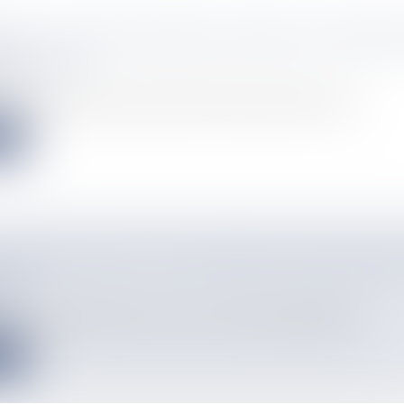
ERRE : LE RAID INTERVIENT APRÈS UNE SÉQUE
E DÉCÈDE
info
 dimanche à lundi, les policiers du RAID sont intervenus à Sai...
e
E MORNE VERT ET SES SENTIERS ENCHANTEURS
ES
info
 pour leur célèbre dictée créole, mais l’association DINAMIK JE...
e