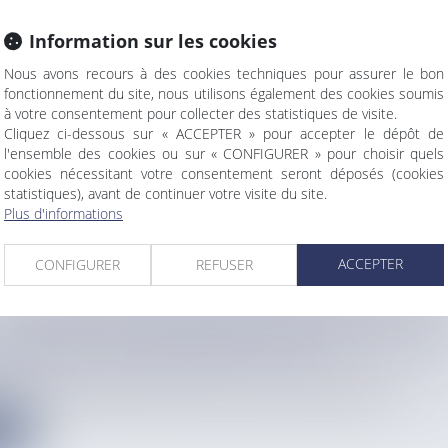
Information sur les cookies
Nous avons recours à des cookies techniques pour assurer le bon
 L'ARTISANAT DE RIMATARA : UNE FOIS DE PLU
fonctionnement du site, nous utilisons également des cookies soumis
S DE L'ÎLE ONT SÉDUIT LA CLIENTÈLE
à votre consentement pour collecter des statistiques de visite.
info
Cliquez ci-dessous sur « ACCEPTER » pour accepter le dépôt de
imatara n'est plus à présenter. Le salon qui lui est dédié vi...
l'ensemble des cookies ou sur « CONFIGURER » pour choisir quels
cookies nécessitant votre consentement seront déposés (cookies
e
statistiques), avant de continuer votre visite du site.
Plus d'informations
ACCEPTER
CONFIGURER
REFUSER
NE GOUTTE DE SANG GÉANTE À NOUMÉA POUR
 MONDIALE DU DONNEUR DE SANG
info
 la journée mondiale du donneur de sang, le 14 juin, plus d'un...
e