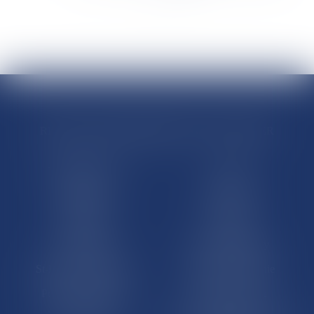
>
>>
RÉGIONS & DÉPARTEMENTS D’OUTRE-MER
Trombinoscopes
Guyane
Martinique
Guadeloupe
La Réunion
Mayotte
Saint-Martin
Saint-Barthélémy
St-Pierre-et-Miquelon
Nouvelle-Calédonie
Polynésie française
Wallis-et-Futuna