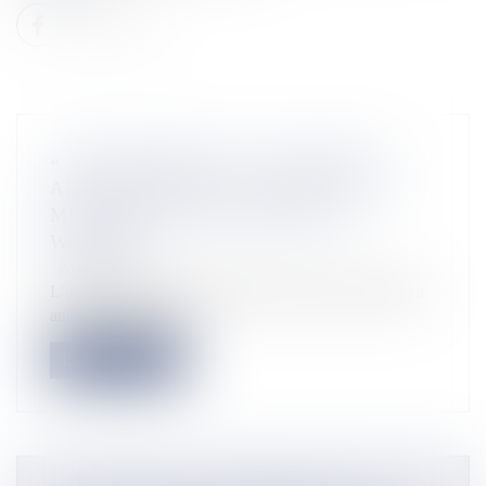
« SOLEIL KRÉYOL », LE NOUVEL
ALBUM ÉPICÉ ET ENSOLEILLÉ DU
MUSICIEN ANTILLAIS DAVID
WALTERS
Actualités
L’auteur-compositeur, interprète, producteur, animateur
antillais, David Walt...
Lire la suite