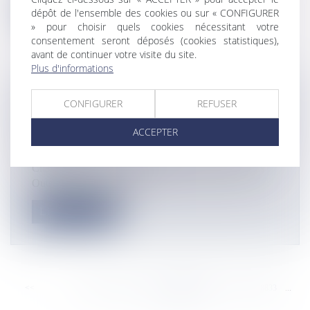
Lire la suite
dépôt de l'ensemble des cookies ou sur « CONFIGURER
» pour choisir quels cookies nécessitant votre
consentement seront déposés (cookies statistiques),
avant de continuer votre visite du site.
Plus d'informations
VIDÉO. POSITIVE OUTRE-MER : LA
CONFIGURER
REFUSER
GUYANE SE MET À L’ARCHITECTURE
ACCEPTER
BIOCLIMATIQUE
Actualités
Chaque semaine, Outremers360 aborde les atouts des
Outre-mer à travers ses en...
Lire la suite
<<
<
...
8827
8828
8829
8830
8831
8832
8833
...