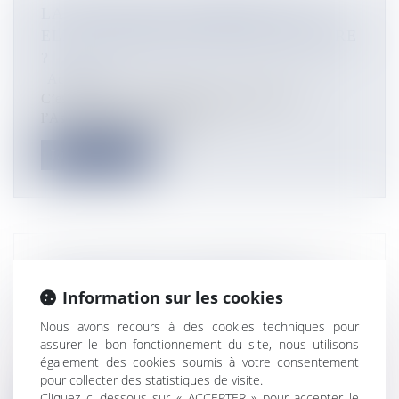
LA NOUVELLE-CALÉDONIE VA-T-
ELLE CHANGER DE FUSEAU HORAIRE
?
Actualités
C’est le vœu qui a été adopté à l’unanimité par
l’Assemblée de la province Su...
Lire la suite
VIDÉO. POSITIVE OUTRE-MER : EN
MARTINIQUE, LE REPAIR CAFÉ
Information sur les cookies
DONNE UNE SECONDE VIE
Nous avons recours à des cookies techniques pour
Actualités
assurer le bon fonctionnement du site, nous utilisons
Chaque semaine, Outremers360 aborde les atouts des
également des cookies soumis à votre consentement
Outre-mer à travers ses en...
pour collecter des statistiques de visite.
Cliquez ci-dessous sur « ACCEPTER » pour accepter le