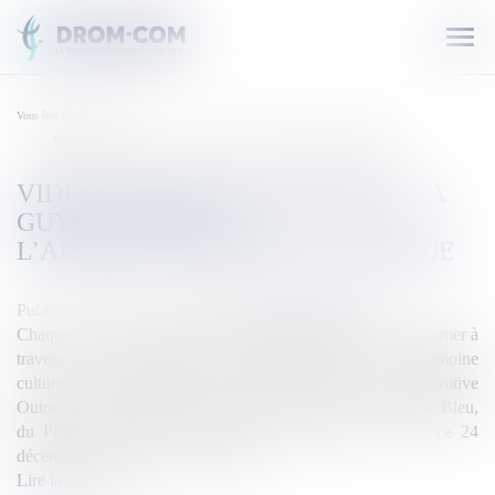
Ouvr
le
men
Vous êtes ici :
Accueil
VIDÉO. Positive Outre-mer : La Guyane se met à l’architecture bioclimatique
VIDÉO. POSITIVE OUTRE-MER : LA
GUYANE SE MET À
L’ARCHITECTURE BIOCLIMATIQUE
Publié le :
24/12/2019
Source :
outremers360.com
Chaque semaine, Outremers360 aborde les atouts des Outre-mer à
travers ses entrepreneurs, son environnement, son patrimoine
culturel et ses énergies renouvelables grâce à la série Positive
Outre-mer, produite et réalisée par Les Productions Cercle Bleu,
du Pôle audiovisuel du groupe La Voix Du Nord. En ce 24
décembre, la rédaction se penche sur ...
Lire la suite