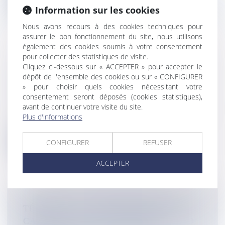
Information sur les cookies
Nous avons recours à des cookies techniques pour
assurer le bon fonctionnement du site, nous utilisons
également des cookies soumis à votre consentement
pour collecter des statistiques de visite.
VIOLENCE EN MILIEU MÉDICAL, UN
Cliquez ci-dessous sur « ACCEPTER » pour accepter le
PSYCHIATRE ASSASSINÉ LORS D’UNE
dépôt de l'ensemble des cookies ou sur « CONFIGURER
» pour choisir quels cookies nécessitant votre
SÉANCE EN GUADELOUPE
consentement seront déposés (cookies statistiques),
Flux Francetvinfo
avant de continuer votre visite du site.
Le Dr Jean-Michel Gal, psychiatre expérimenté et figure
Plus d'informations
respectée en Guadelou...
CONFIGURER
REFUSER
Lire la suite
ACCEPTER
TÉLÉTHON : UN POMPIER RELIE
CAYENNE À SAINT-LAURENT À PIED