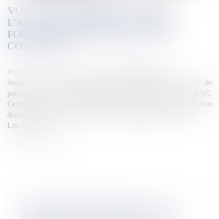
VOL À MAIN ARMÉE AU GOSIER :
L'AUTEUR INTERPELLÉ DANS LA
FOULÉE DE SON CRIME ET DÉJÀ
CONDAMNÉ
Publié le :
18/06/2026
Source :
la1ere.franceinfo.fr
Juste après avoir commis un vol à main armée au domicile de
particuliers, un homme a été rattrapé par les hommes de la BAC.
Cette fois, après une précédente condamnation à du sursis, il dort
derrière les barreaux pour deux ans d'emprisonnement ferme.
Lire la suite
UNIVERSITÉ DES ANTILLES : LES
ÉTUDIANTS QUI SE DESTINENT AU