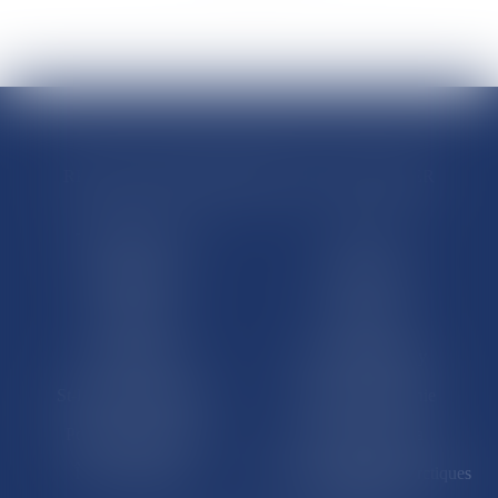
RÉGIONS & DÉPARTEMENTS D’OUTRE-MER
Trombinoscopes
Guyane
Martinique
Guadeloupe
La Réunion
Mayotte
Saint-Martin
Saint-Barthélémy
St-Pierre-et-Miquelon
Nouvelle-Calédonie
Polynésie française
Wallis-et-Futuna
Île de Clipperton
Terres australes et antarctiques
françaises