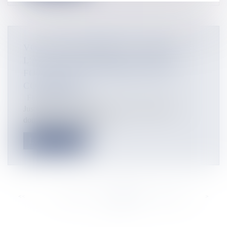
VOL À MAIN ARMÉE AU GOSIER :
L'AUTEUR INTERPELLÉ DANS LA
FOULÉE DE SON CRIME ET DÉJÀ
CONDAMNÉ
Flux Francetvinfo
Juste après avoir commis un vol à main armée au
domicile de particuliers, un...
Lire la suite
<<
<
...
531
532
533
534
535
536
537
...
>
>>