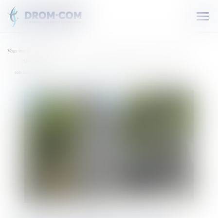
Ouvr
le
men
Vous êtes ici :
Accueil
Vol à main armée au Gosier : l'auteur interpellé dans la foulée de son crime et déjà
condamné