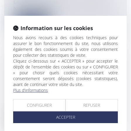
La fête de la musique déferle à travers la Calédonie.
Nouméa souffle ses 172...
Lire la suite
Information sur les cookies
Nous avons recours à des cookies techniques pour
assurer le bon fonctionnement du site, nous utilisons
également des cookies soumis à votre consentement
pour collecter des statistiques de visite.
CANTINE GRATUITE, CALENDRIER
Cliquez ci-dessous sur « ACCEPTER » pour accepter le
SCOLAIRE, SITUATION AU LYCÉE DE
dépôt de l'ensemble des cookies ou sur « CONFIGURER
» pour choisir quels cookies nécessitant votre
TARAVAO, TRANSPORT : SAMANTHA
consentement seront déposés (cookies statistiques),
BONET-TIRAO FAIT LE POINT SUR
avant de continuer votre visite du site.
LES DOSSIERS DE L'ÉDUCATION
Plus d'informations
Flux Francetvinfo
Invitée café de ce jeudi, la ministre de l’Éducation
CONFIGURER
REFUSER
Samantha Bonet-Tirao est...
ACCEPTER
Lire la suite