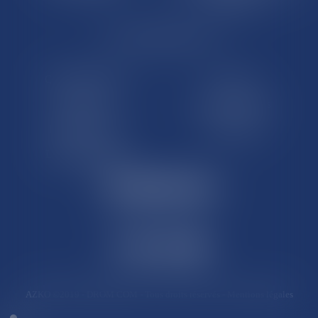
LE SITE DROM-COM
Qui sommes nous
Contact
Plan du site
Mentions légales
Pourquoi ce site
Liens utiles
Lexique juridique
AZKO ©2019
- DROM COM - Tous droits réservés -
Mentions légales