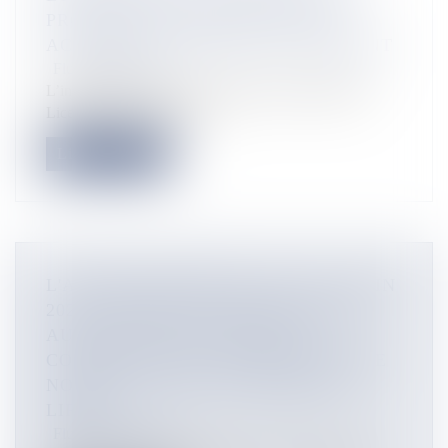
PROFESSORAT MILITENT POUR
ACCÉDER AU MASTER LOCALEMENT
Flux Francetvinfo
L’inquiétude monte chez une partie des étudiants de
Licence 3 qui visent le M...
Lire la suite
L'AGENDA SORTIES DU 19 AU 25 JUIN
2026 : FÊTE DE LA MUSIQUE MAIS
AUSSI DU POULPE ET DE LA
COCHONNAILLE, ANNIVERSAIRE DE
NOUMÉA, SALON DU MARIAGE À
LIFOU
Flux Francetvinfo