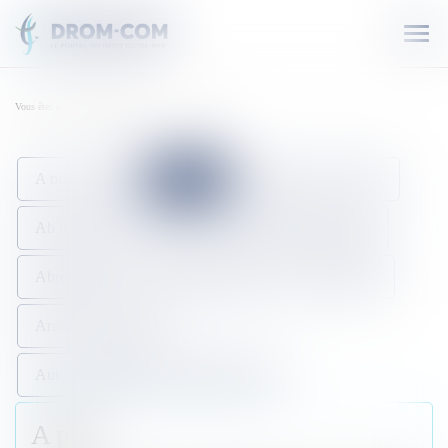
Ouvr
le
men
Vous êtes ici :
Lexique juridique
A
A pari
LEXIQUE JURIDIQUE
A non domino
A pari
A simili
AAPC
A PARI
Ab intestat
Ab irato
Abandon de domicile
Abrogation
Acte règlementaire
Annulation
Arrêt
Arrêté
Autorité administrative indépendante
A pari