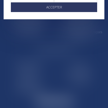
Saint-Martin
Saint-Barthélémy
ACCEPTER
St-Pierre-et-Miquelon
Nouvelle-Calédonie
Polynésie française
Wallis-et-Futuna
Île de Clipperton
Terres australes et antarctiques
françaises
LE SITE DROM-COM
Qui sommes nous
Contact
Plan du site
Mentions légales
Pourquoi ce site
Liens utiles
Lexique juridique