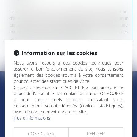
Terme latin qui illustre un argument qui étend l'application
d'une règle de droit à une situation similaire à celle pour
laquelle elle avait été initialement prévue. C'est donc une
extension de la règle de droit par assimilation en intégrant des
faits similaires non prévus expressément.
Information sur les cookies
Nous avons recours à des cookies techniques pour
assurer le bon fonctionnement du site, nous utilisons
également des cookies soumis à votre consentement
pour collecter des statistiques de visite.
Cliquez ci-dessous sur « ACCEPTER » pour accepter le
dépôt de l'ensemble des cookies ou sur « CONFIGURER
RÉGIONS & DÉPARTEMENTS D’OUTRE-MER
» pour choisir quels cookies nécessitant votre
consentement seront déposés (cookies statistiques),
avant de continuer votre visite du site.
Trombinoscopes
Guyane
Plus d'informations
Martinique
Guadeloupe
CONFIGURER
REFUSER
La Réunion
Mayotte