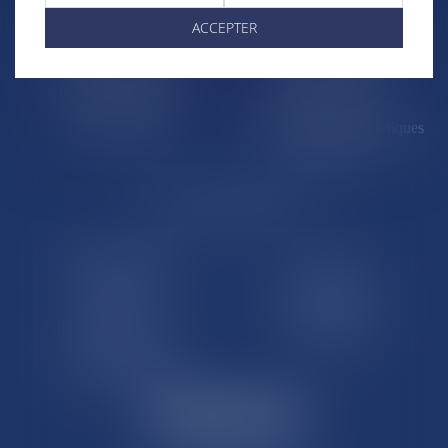
Saint-Martin
Saint-Barthélémy
ACCEPTER
St-Pierre-et-Miquelon
Nouvelle-Calédonie
Polynésie française
Wallis-et-Futuna
Île de Clipperton
Terres australes et antarctiques
françaises
LE SITE DROM-COM
Qui sommes nous
Contact
Plan du site
Mentions légales
Pourquoi ce site
Liens utiles
Lexique juridique