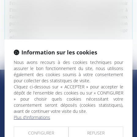
l'encontre d'une décision. Ainsi, si l'on veut obtenir
l'indemnisation d'un dommage, il faut d'abord s'adresser à
l'administration, sauf s'il s'agit d'un dommage de travaux
publics. Ce n'est qu'en cas de refus, constituant la décision
préalable, qu'il sera possible de soumettre le litige au juge
administratif.
Information sur les cookies
Nous avons recours à des cookies techniques pour
assurer le bon fonctionnement du site, nous utilisons
également des cookies soumis à votre consentement
pour collecter des statistiques de visite.
Cliquez ci-dessous sur « ACCEPTER » pour accepter le
dépôt de l'ensemble des cookies ou sur « CONFIGURER
RÉGIONS & DÉPARTEMENTS D’OUTRE-MER
» pour choisir quels cookies nécessitant votre
consentement seront déposés (cookies statistiques),
avant de continuer votre visite du site.
Trombinoscopes
Guyane
Plus d'informations
Martinique
Guadeloupe
CONFIGURER
REFUSER
La Réunion
Mayotte