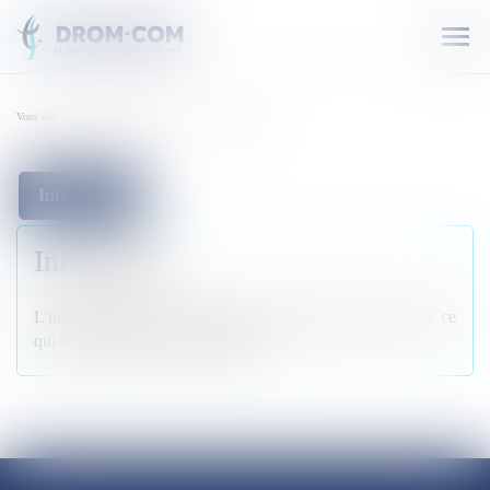
Ouvr
le
men
Vous êtes ici :
Lexique juridique
I
Infra petita
LEXIQUE JURIDIQUE :
I
Infra petita
Infra petita
L'infra petita est le fait pour le juge de statuer en deçà de ce
qui est demandé par le requérant.