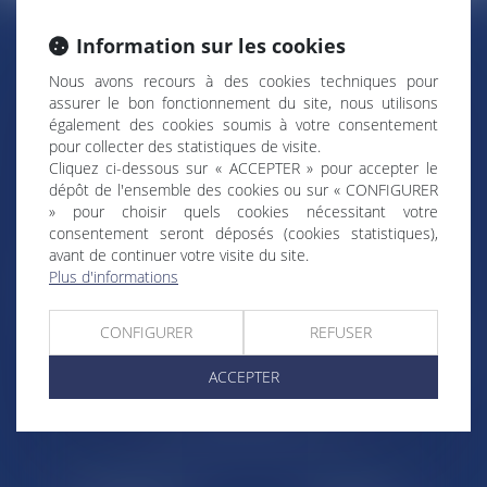
Information sur les cookies
RÉGIONS & DÉPARTEMENTS D’OUTRE-MER
Nous avons recours à des cookies techniques pour
assurer le bon fonctionnement du site, nous utilisons
Trombinoscopes
Guyane
également des cookies soumis à votre consentement
pour collecter des statistiques de visite.
Martinique
Guadeloupe
Cliquez ci-dessous sur « ACCEPTER » pour accepter le
dépôt de l'ensemble des cookies ou sur « CONFIGURER
La Réunion
Mayotte
» pour choisir quels cookies nécessitant votre
consentement seront déposés (cookies statistiques),
Saint-Martin
Saint-Barthélémy
avant de continuer votre visite du site.
St-Pierre-et-Miquelon
Nouvelle-Calédonie
Plus d'informations
Polynésie française
Wallis-et-Futuna
CONFIGURER
REFUSER
Île de Clipperton
Terres australes et antarctiques
françaises
ACCEPTER
LE SITE DROM-COM