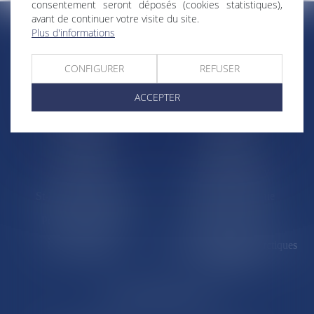
consentement seront déposés (cookies statistiques),
avant de continuer votre visite du site.
Plus d'informations
RÉGIONS & DÉPARTEMENTS D’OUTRE-MER
CONFIGURER
REFUSER
ACCEPTER
Trombinoscopes
Guyane
Martinique
Guadeloupe
La Réunion
Mayotte
Saint-Martin
Saint-Barthélémy
St-Pierre-et-Miquelon
Nouvelle-Calédonie
Polynésie française
Wallis-et-Futuna
Île de Clipperton
Terres australes et antarctiques
françaises
LE SITE DROM-COM