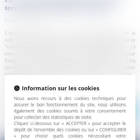
territoriale de Wallis-et-Futuna
Publié le :
28/08/2017
L'assemblée territoriale qui est l'assemblée délibérante de la
collectivité est composée de 20 représentants qui portent le titre de
"conseillers territoriaux" répartis de la manière suivante : - 13
conseillers territoriaux pour Wallis - 7 conseillers territoriaux pour
Futuna Ces conseillers territoriaux proviennent des cinq
circonscriptions électorales réparties réparties de la manière
suivante : Circonscription électorale Nombre de conseillers...
Lire la suite
Information sur les cookies
Nous avons recours à des cookies techniques pour
assurer le bon fonctionnement du site, nous utilisons
également des cookies soumis à votre consentement
Voir toutes les actus
pour collecter des statistiques de visite.
Cliquez ci-dessous sur « ACCEPTER » pour accepter le
dépôt de l'ensemble des cookies ou sur « CONFIGURER
» pour choisir quels cookies nécessitant votre