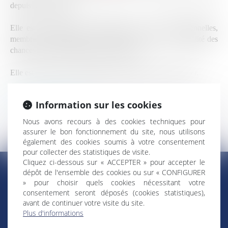
depuis le 3 mai 2015.
Elle est membre de la commission des lois constitutionnelles,
membre de la délégation aux droits des femmes et à l'égalité des
chances entre les hommes et les femmes.
Elle est membre de la délégation sénatoriale aux outre-mer.
Retour Élus ultramarins
Information sur les cookies
Nous avons recours à des cookies techniques pour
assurer le bon fonctionnement du site, nous utilisons
également des cookies soumis à votre consentement
pour collecter des statistiques de visite.
Cliquez ci-dessous sur « ACCEPTER » pour accepter le
dépôt de l'ensemble des cookies ou sur « CONFIGURER
» pour choisir quels cookies nécessitant votre
consentement seront déposés (cookies statistiques),
RÉGIONS & DÉPARTEMENTS D’OUTRE-MER
avant de continuer votre visite du site.
Plus d'informations
Trombinoscopes
Guyane