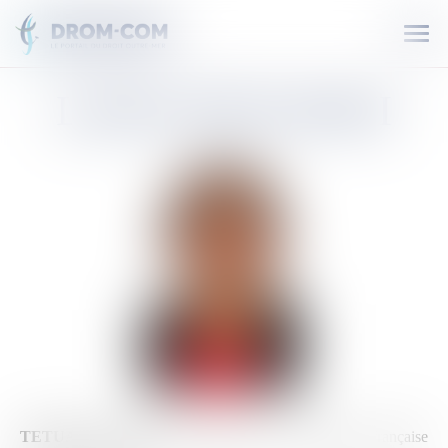
Ouvr
le
men
LANA
TETUANUI
TETUANUI Lana
est sénatrice de la Polynésie française