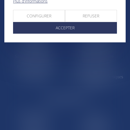
Plus d'informations
CONFIGURER
REFUSER
Trombinoscopes
Guyane
Martinique
Guadeloupe
ACCEPTER
La Réunion
Mayotte
Saint-Martin
Saint-Barthélémy
St-Pierre-et-Miquelon
Nouvelle-Calédonie
Polynésie française
Wallis-et-Futuna
Île de Clipperton
Terres australes et antarctiques
françaises
LE SITE DROM-COM
Qui sommes nous
Contact
Plan du site
Mentions légales