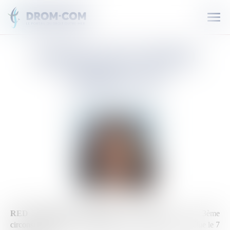
Ouvr
le
men
MEREANA
REID
ARBELOT
RED ARBELOT Mereana
est députée de la 3ème
circonscription de la Polynésie française depuis 2022, réélue le 7