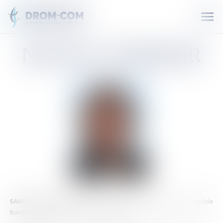
Ouvr
le
men
NICOLE
SANQUER
SANQUER Nicole est d
éputée de la 2ème circonscription de la Polynésie
française depuis 2022, réélue le 7 juillet 2024.