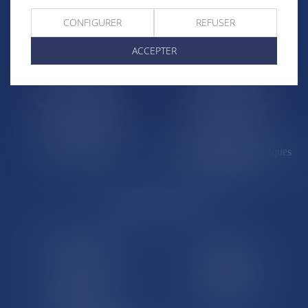
Trombinoscopes
Guyane
CONFIGURER
REFUSER
Martinique
Guadeloupe
ACCEPTER
La Réunion
Mayotte
Saint-Martin
Saint-Barthélémy
St-Pierre-et-Miquelon
Nouvelle-Calédonie
Polynésie française
Wallis-et-Futuna
Île de Clipperton
Terres australes et antarctiques
françaises
LE SITE DROM-COM
Qui sommes nous
Contact
Plan du site
Mentions légales
Pourquoi ce site
Liens utiles