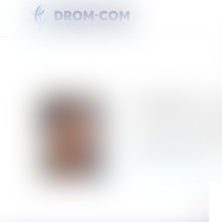
Greg GERMAIN
est d'ori
C'est lui qui assure le doubl
Il a présidé la fondation A
Retour au trombinoscope