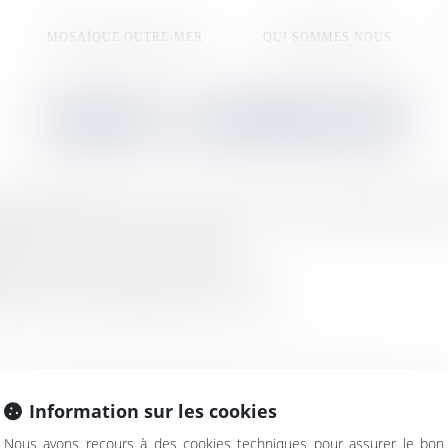
MOSAÏQUE OUTRE-MER
QUI SOMMES NOUS
GREG
GERMAIN
gine guadeloupéenne. Il est acteur, metteur en scène et également directeu
age de la voix française de Will Smith.
vignon Festival & Compagnies de 2009 à 2016.
Information sur les cookies
Nous avons recours à des cookies techniques pour assurer le bon