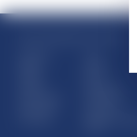
RÉGIONS & DÉPARTEMENTS D’OUTRE-MER
Trombinoscopes
Guyane
Martinique
Guadeloupe
La Réunion
Mayotte
Saint-Martin
Saint-Barthélémy
St-Pierre-et-Miquelon
Nouvelle-Calédonie
Polynésie française
Wallis-et-Futuna
Île de Clipperton
Terres australes et antarcti
françaises