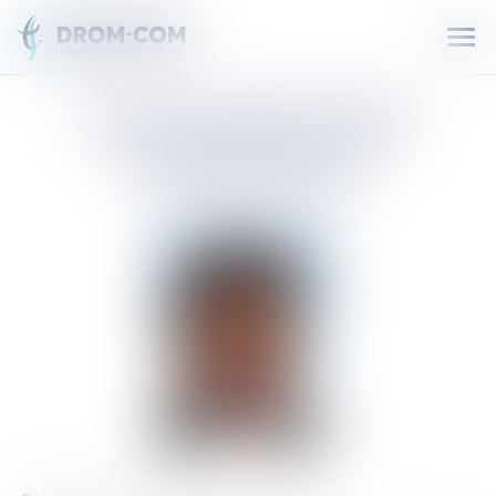
Ouvr
le
men
JEAN-HUGUES
RATENON