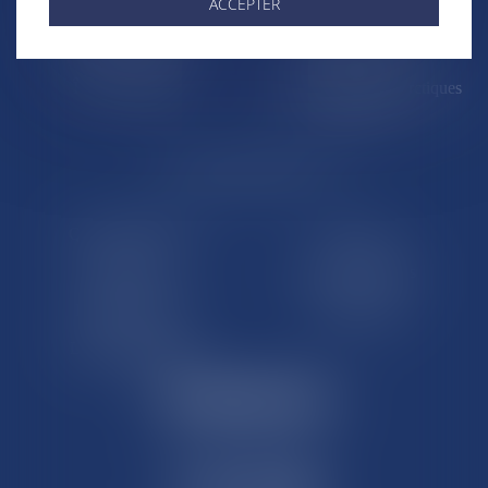
ACCEPTER
St-Pierre-et-Miquelon
Nouvelle-Calédonie
Polynésie française
Wallis-et-Futuna
Île de Clipperton
Terres australes et antarctiques
françaises
LE SITE DROM-COM
Qui sommes nous
Contact
Plan du site
Mentions légales
Pourquoi ce site
Liens utiles
Lexique juridique