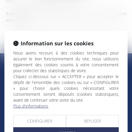
Député de La Réunion depuis le 21 juin 2017.
Il est membre de la commission des affaires sociales et de la délégation
aux outre-mer.
Information sur les cookies
Nous avons recours à des cookies techniques pour
assurer le bon fonctionnement du site, nous utilisons
également des cookies soumis à votre consentement
pour collecter des statistiques de visite.
Cliquez ci-dessous sur « ACCEPTER » pour accepter le
RÉGIONS & DÉPARTEMENTS D’OUTRE-MER
dépôt de l'ensemble des cookies ou sur « CONFIGURER
» pour choisir quels cookies nécessitant votre
consentement seront déposés (cookies statistiques),
Trombinoscopes
Guyane
avant de continuer votre visite du site.
Martinique
Guadeloupe
Plus d'informations
La Réunion
Mayotte
CONFIGURER
REFUSER
Saint-Martin
Saint-Barthélémy