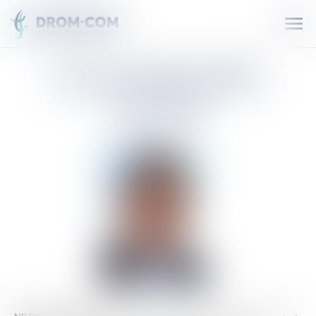
Ouvr
le
men
JEAN-PHILIPPE
NILOR