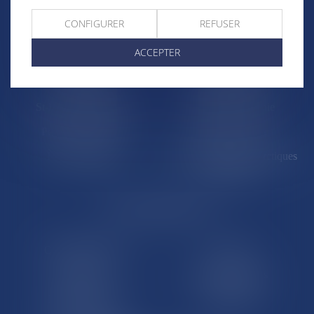
Trombinoscopes
Guyane
CONFIGURER
REFUSER
Martinique
Guadeloupe
ACCEPTER
La Réunion
Mayotte
Saint-Martin
Saint-Barthélémy
St-Pierre-et-Miquelon
Nouvelle-Calédonie
Polynésie française
Wallis-et-Futuna
Île de Clipperton
Terres australes et antarctiques
françaises
LE SITE DROM-COM
Qui sommes nous
Contact
Plan du site
Mentions légales
Pourquoi ce site
Liens utiles