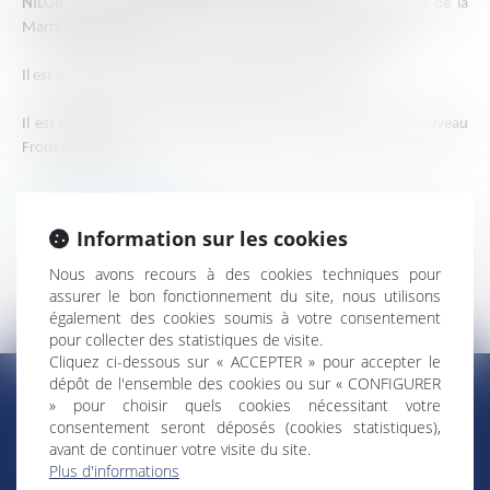
NILOR Jean-Philippe
est député de la 4ème circonscription de la
Martinique depuis le 21 juin 2017 et réélu le 7 juillet 2024.
Il est membre de la commission des affaires sociales.
Il est membre du groupe politique La France insoumise - Nouveau
Front Populaire.
Retour Élus ultramarins
Information sur les cookies
Nous avons recours à des cookies techniques pour
assurer le bon fonctionnement du site, nous utilisons
également des cookies soumis à votre consentement
pour collecter des statistiques de visite.
Cliquez ci-dessous sur « ACCEPTER » pour accepter le
dépôt de l'ensemble des cookies ou sur « CONFIGURER
» pour choisir quels cookies nécessitant votre
consentement seront déposés (cookies statistiques),
RÉGIONS & DÉPARTEMENTS D’OUTRE-MER
avant de continuer votre visite du site.
Plus d'informations