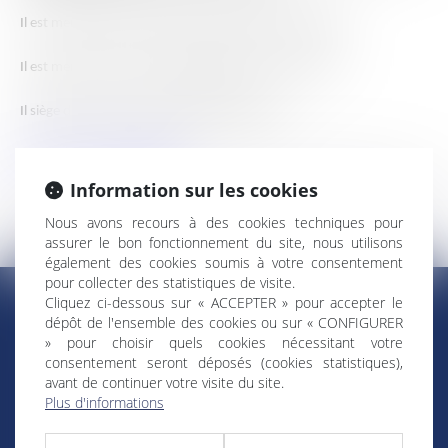
Il est membre de la commission des affaires étrangères.
Il est membre de droit de la délégation aux outre-mer.
Il siège dans le groupe politique Renaissance.
Retour au trombinoscope
Information sur les cookies
Nous avons recours à des cookies techniques pour
assurer le bon fonctionnement du site, nous utilisons
également des cookies soumis à votre consentement
pour collecter des statistiques de visite.
Cliquez ci-dessous sur « ACCEPTER » pour accepter le
dépôt de l'ensemble des cookies ou sur « CONFIGURER
» pour choisir quels cookies nécessitant votre
RÉGIONS & DÉPARTEMENTS D’OUTRE-MER
consentement seront déposés (cookies statistiques),
avant de continuer votre visite du site.
Plus d'informations
Trombinoscopes
Guyane
Martinique
Guadeloupe