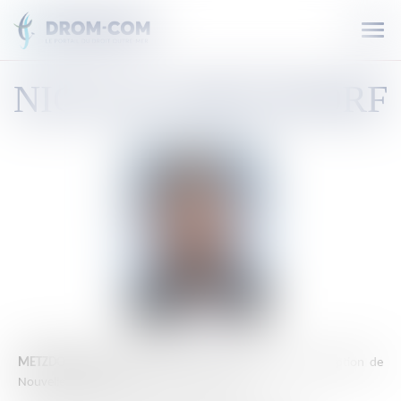
Ouvr
le
men
NICOLAS
METZDORF
METZDORF Nicolas
est député de la deuxième circonscription de
Nouvelle-Calédonie depuis le 19 juin 2022.