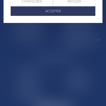
CONFIGURER
REFUSER
La Réunion
Mayotte
ACCEPTER
Saint-Martin
Saint-Barthélémy
St-Pierre-et-Miquelon
Nouvelle-Calédonie
Polynésie française
Wallis-et-Futuna
Île de Clipperton
Terres australes et antarctiques
françaises
LE SITE DROM-COM
Qui sommes nous
Contact
Plan du site
Mentions légales
Pourquoi ce site
Liens utiles
Lexique juridique