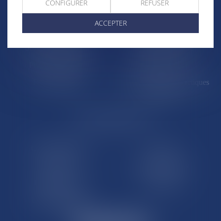
CONFIGURER
REFUSER
La Réunion
Mayotte
ACCEPTER
Saint-Martin
Saint-Barthélémy
St-Pierre-et-Miquelon
Nouvelle-Calédonie
Polynésie française
Wallis-et-Futuna
Île de Clipperton
Terres australes et antarctiques
françaises
LE SITE DROM-COM
Qui sommes nous
Contact
Plan du site
Mentions légales
Pourquoi ce site
Liens utiles
Lexique juridique