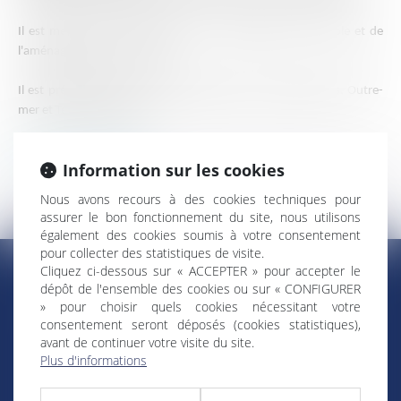
Il est membre de la commission du développement durable et de
l'aménagement du territoire.
Il est président du groupe politique Libertés, Indépendants, Outre-
mer et Territoires (LIOT).
Retour Élus ultramarins
Information sur les cookies
Nous avons recours à des cookies techniques pour
assurer le bon fonctionnement du site, nous utilisons
également des cookies soumis à votre consentement
pour collecter des statistiques de visite.
Cliquez ci-dessous sur « ACCEPTER » pour accepter le
dépôt de l'ensemble des cookies ou sur « CONFIGURER
» pour choisir quels cookies nécessitant votre
RÉGIONS & DÉPARTEMENTS D’OUTRE-MER
consentement seront déposés (cookies statistiques),
avant de continuer votre visite du site.
Plus d'informations
Trombinoscopes
Guyane
Martinique
Guadeloupe