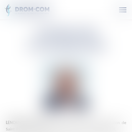
Ouvr
le
men
STÉPHANE
LENORMAND
LENORMAND Stéphane
est député de la 1ère circonscription de
Saint-Pierre-et-Miquelon depuis 2022 et réélu le 7 juillet 2024.