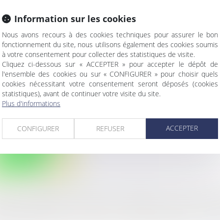
Information sur les cookies
entation de la Guyane Française
Nous avons recours à des cookies techniques pour assurer le bon
fonctionnement du site, nous utilisons également des cookies soumis
le :
11/08/2017
à votre consentement pour collecter des statistiques de visite.
Cliquez ci-dessous sur « ACCEPTER » pour accepter le dépôt de
l'ensemble des cookies ou sur « CONFIGURER » pour choisir quels
cookies nécessitant votre consentement seront déposés (cookies
statistiques), avant de continuer votre visite du site.
Plus d'informations
ACCEPTER
CONFIGURER
REFUSER
ane est située dans le Nord-Est de l’Amérique du Sud, entre le Sur
qui a une superficie de 83.846 km². Il est limité : au nord, par la cô
ains sédimentaires récents ; à l’est, par le fleuve Oyapock, entre la Guy