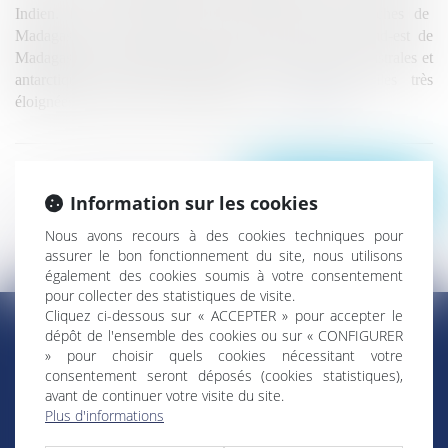
Indien. Les iles Éparses de l'océan Indien sont proches de
Madagascar et toutes les autres îles se trouvent au sud-est de
Madagascar et des Mascareignes. En réalité, les terres australes et
antarctiques françaises constituent un ensemble d'iles très
éloignées entre elles, s'étendant sur une...
Lire la suite
Voir toutes les actus
Information sur les cookies
Nous avons recours à des cookies techniques pour
assurer le bon fonctionnement du site, nous utilisons
également des cookies soumis à votre consentement
pour collecter des statistiques de visite.
Cliquez ci-dessous sur « ACCEPTER » pour accepter le
dépôt de l'ensemble des cookies ou sur « CONFIGURER
» pour choisir quels cookies nécessitant votre
RÉGIONS & DÉPARTEMENTS D’OUTRE-MER
consentement seront déposés (cookies statistiques),
avant de continuer votre visite du site.
Plus d'informations
Trombinoscopes
Guyane