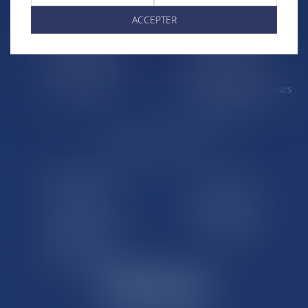
Saint-Martin
Saint-Barthélémy
ACCEPTER
St-Pierre-et-Miquelon
Nouvelle-Calédonie
Polynésie française
Wallis-et-Futuna
Île de Clipperton
Terres australes et antarctiques
françaises
LE SITE DROM-COM
Qui sommes nous
Contact
Plan du site
Mentions légales
Pourquoi ce site
Liens utiles
Lexique juridique