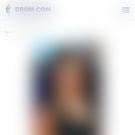
Ouvr
le
men
Vous êtes ici :
PULVAR Audrey
AUDREY PULVAR