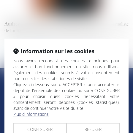
Audrey PULVAR
est d'origine martiniquaise. Elle est journaliste
de formation et animatrice de télévision bien connue.
Information sur les cookies
Retour au trombinoscope
Nous avons recours à des cookies techniques pour
assurer le bon fonctionnement du site, nous utilisons
également des cookies soumis à votre consentement
pour collecter des statistiques de visite.
Cliquez ci-dessous sur « ACCEPTER » pour accepter le
dépôt de l'ensemble des cookies ou sur « CONFIGURER
RÉGIONS & DÉPARTEMENTS D’OUTRE-MER
» pour choisir quels cookies nécessitant votre
consentement seront déposés (cookies statistiques),
avant de continuer votre visite du site.
Trombinoscopes
Guyane
Plus d'informations
Martinique
Guadeloupe
CONFIGURER
REFUSER
La Réunion
Mayotte