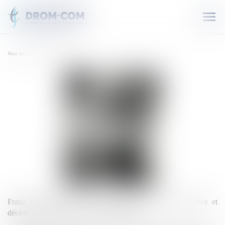
Ouvr
le
men
Vous êtes ici :
FANON Frantz
FRANZ FANNON
Franz FANNON est né le 20 juillet 1925 à Fort-de-France et
décédé le 6 décembre 1961 à Washington. .