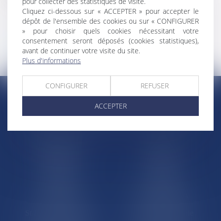
pour collecter des statistiques de visite.
Cliquez ci-dessous sur « ACCEPTER » pour accepter le
dépôt de l'ensemble des cookies ou sur « CONFIGURER
» pour choisir quels cookies nécessitant votre
consentement seront déposés (cookies statistiques),
Retour au trombinoscope
avant de continuer votre visite du site.
Plus d'informations
CONFIGURER
REFUSER
ACCEPTER
RÉGIONS & DÉPARTEMENTS D’OUTRE-MER
Trombinoscopes
Guyane
Martinique
Guadeloupe
La Réunion
Mayotte
Saint-Martin
Saint-Barthélémy
St-Pierre-et-Miquelon
Nouvelle-Calédonie