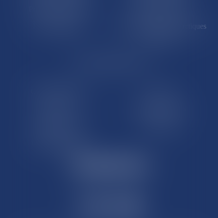
Polynésie française
Wallis-et-Futuna
Île de Clipperton
Terres australes et antarctiques
françaises
LE SITE DROM-COM
Qui sommes nous
Contact
Plan du site
Mentions légales
Pourquoi ce site
Liens utiles
Lexique juridique