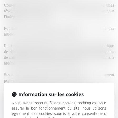
Contemporain d'Albert Camus, on a retenu généralement ses idées
révolutionnaires, tiers-mondiste et son implication politique pour
l'indépendance de l'Algérie,
Pourtant, il a été un psychiatre remarquable qui a publié des
articles scientifiques pertinents en psychiatrie.
Il est nommé médecin-chef d'un service de l'hôpital psychiatrique
de Blida-Joinville en Algérie. Il va mettre en place des méthodes
de soin nouvelles et adaptées à la culture des patients musulmans
algériens qu'il traite en sa qualité de psychiatre.
Ses ouvrages intellectuels abordent les conséquences notamment
psychologiques générées par le système colonial.
Parmi ses ouvrages publiés, deux sont très connus: d'une part,
Information sur les cookies
Peau noire, masques blancs
publié en 1952 et d'autre part,
Les
Nous avons recours à des cookies techniques pour
damnés de la terre
publié en 1961.
assurer le bon fonctionnement du site, nous utilisons
également des cookies soumis à votre consentement
Frantz Fanon a été un très grand humaniste.