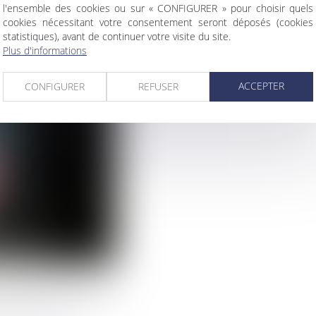
Mayot
l'ensemble des cookies ou sur « CONFIGURER » pour choisir quels
cookies nécessitant votre consentement seront déposés (cookies
Colle
statistiques), avant de continuer votre visite du site.
Plus d'informations
ACCEPTER
CONFIGURER
REFUSER
 tabassé dans une boîte de
re à Outre-mer la 1ʳᵉ. Son